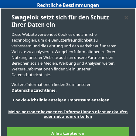
Rechtliche Bestimmungen
Swagelok setzt sich für den Schutz
Datenschutzbestimmungen
Ihrer Daten ein
Impressum
Diese Website verwendet Cookies und ähnliche
Technologien, um die Benutzerfreundlichkeit zu
Seitenverzeichnis
verbessern und die Leistung und den Verkehr auf unserer
Website zu analysieren. Wir geben Informationen zu Ihrer
Cookie-Präferenzen
Nutzung unserer Website auch an unsere Partner in den
Bereichen soziale Medien, Werbung und Analysen weiter.
Meine personenbezogenen Informationen nicht
Weitere Informationen finden Sie in unserer
verkaufen oder mit anderen teilen
Datenschutzrichtlinie.
Weitere Informationen finden Sie in unserer
Datenschutzrichtlinie
.
Copyright 2026 Swagelok Company. Alle Rechte vorbehalten.
Cookie-Richtlinie anzeigen
Impressum anzeigen
Meine personenbezogenen Informationen nicht verkaufen
oder mit anderen teilen
Alle akzeptieren