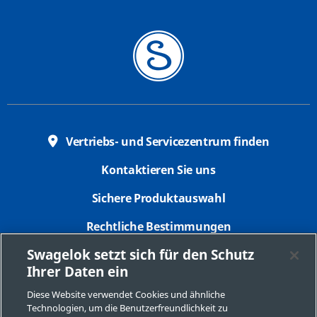
Vertriebs- und Servicezentrum finden
Kontaktieren Sie uns
Sichere Produktauswahl
Rechtliche Bestimmungen
Swagelok setzt sich für den Schutz
Datenschutzbestimmungen
Ihrer Daten ein
Impressum
Diese Website verwendet Cookies und ähnliche
Technologien, um die Benutzerfreundlichkeit zu
Seitenverzeichnis