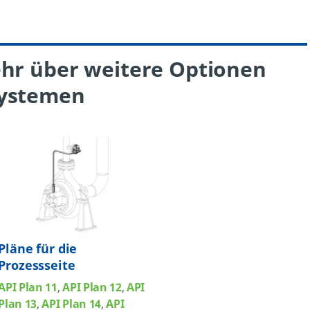
ehr über weitere Optionen
systemen
Pläne für die
Prozessseite
API Plan 11
,
API Plan 12
,
API
Plan 13
,
API Plan 14
,
API