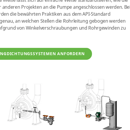
 Weise lässt sich auf einfache Weise standardisieren, wie die
 anderen Projekten an die Pumpe angeschlossen werden. Be
rden die bewährten Praktiken aus dem API-Standard
 genau, an welchen Stellen die Rohrleitung gebogen werden
 aufgrund von Winkelverschraubungen und Rohrgewinden zu
RINGDICHTUNGSSYSTEMEN ANFORDERN