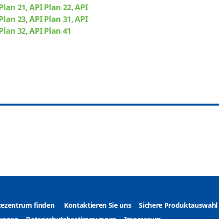
Plan 21
,
API Plan 22
,
API
Plan 23
,
API Plan 31
,
API
Plan 32
,
API Plan 41
icezentrum finden
Kontaktieren Sie uns
Sichere Produktauswahl