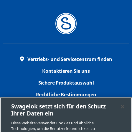
Vertriebs- und Servicezentrum finden
Kontaktieren Sie uns
Sichere Produktauswahl
Rechtliche Bestimmungen
Swagelok setzt sich für den Schutz
Datenschutzbestimmungen
Ihrer Daten ein
Impressum
Diese Website verwendet Cookies und ähnliche
Technologien, um die Benutzerfreundlichkeit zu
Seitenverzeichnis