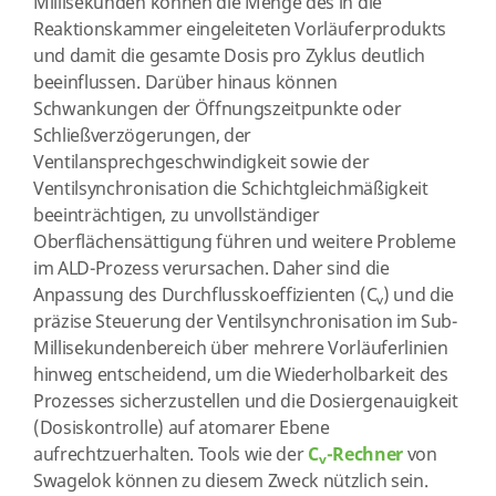
Millisekunden können die Menge des in die
Reaktionskammer eingeleiteten Vorläuferprodukts
und damit die gesamte Dosis pro Zyklus deutlich
beeinflussen. Darüber hinaus können
Schwankungen der Öffnungszeitpunkte oder
Schließverzögerungen, der
Ventilansprechgeschwindigkeit sowie der
Ventilsynchronisation die Schichtgleichmäßigkeit
beeinträchtigen, zu unvollständiger
Oberflächensättigung führen und weitere Probleme
im ALD-Prozess verursachen. Daher sind die
Anpassung des Durchflusskoeffizienten (C
) und die
v
präzise Steuerung der Ventilsynchronisation im Sub-
Millisekundenbereich über mehrere Vorläuferlinien
hinweg entscheidend, um die Wiederholbarkeit des
Prozesses sicherzustellen und die Dosiergenauigkeit
(Dosiskontrolle) auf atomarer Ebene
aufrechtzuerhalten. Tools wie der
C
-Rechner
von
v
Swagelok können zu diesem Zweck nützlich sein.