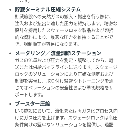
きます。
貯蔵ターミナル圧縮システム
貯蔵施設への天然ガスの搬入・搬出を行う際に、
注入および払出に適した圧力を維持します。精密な
設計を採用したスウェージロック製品および包括
的な資料により、最適な圧力を維持することがで
き、規制順守が容易になります。
メータリング／流量調節ステーション
ガスの流量および圧力を測定・調整してから、輸
送または供給パイプラインに送ります。スウェージ
ロックのソリューションにより正確な測定および
制御を実現し、取り付け監督やトレーニングを通
じてオペレーションの安全性および準拠規格をサ
ポートします。
ブースター圧縮
LNG施設において、液化または再ガス化プロセス向
けにガス圧力を上げます。スウェージロックは高圧
条件向けの堅牢なソリューションを提供し、過酷