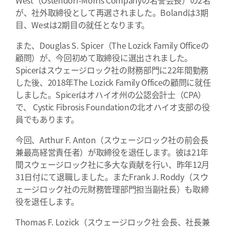
West（Ostendorf-Morris Companyの名誉会長）の2名
が、社外取締役として再選されました。Bolandは3期
目、Westは2期目の就任となります。
また、Douglas S. Spicer（The Lozick Family Officeの
顧問）が、今回初めて取締役に選出されました。
Spicerはスウェージロック社の財務部門に22年間勤務
した後、2018年The Lozick Family Officeの顧問に就任
しました。Spicerはオハイオ州の公認会計士（CPA）
で、 Cystic Fibrosis Foundationの北オハイオ支部の役
員でもあります。
今回、Arthur F. Anton（スウェージロック社の前会長
兼最高経営責任者）が取締役を退任します。彼は21年
間スウェージロック社に多大な貢献を行い、昨年12月
31日付にて退職しました。またFrank J. Roddy（スウ
ェージロック社の元財務管理部門担当副社長）も取締
役を退任します。
Thomas F. Lozick（スウェージロック社 会長、社長兼