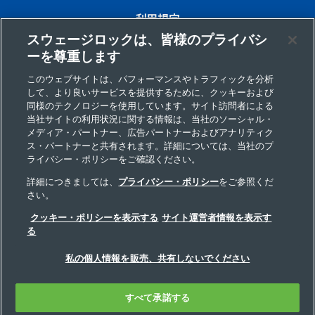
利用規定
スウェージロックは、皆様のプライバシ
プライバシー
ーを尊重します
インプリント
このウェブサイトは、パフォーマンスやトラフィックを分析
して、より良いサービスを提供するために、クッキーおよび
サイトマップ
同様のテクノロジーを使用しています。サイト訪問者による
当社サイトの利用状況に関する情報は、当社のソーシャル・
Cookie 優先設定
メディア・パートナー、広告パートナーおよびアナリティク
ス・パートナーと共有されます。詳細については、当社のプ
個人情報の取り扱いについて
ライバシー・ポリシーをご確認ください。
詳細につきましては、
プライバシー・ポリシー
をご参照くだ
さい。
Copyright 2026 Swagelok Company. All rights reserved.
クッキー・ポリシーを表示する
サイト運営者情報を表示す
る
私の個人情報を販売、共有しないでください
すべて承諾する