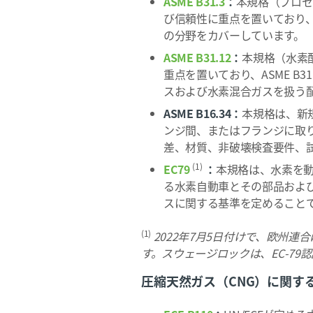
ASME B31.3
：
本規格（プロセ
び信頼性に重点を置いており
の分野をカバーしています。
ASME B31.12
：
本規格（水素
重点を置いており、ASME 
スおよび水素混合ガスを扱う
ASME B16.34：
本規格は、新
ンジ間、またはフランジに取
差、材質、非破壊検査要件、
(1)
EC79
：
本規格は、水素を
る水素自動車とその部品およ
スに関する基準を定めること
(1)
2022年7月5日付けで、欧州連合
す。スウェージロックは、EC-7
圧縮天然ガス（CNG）に関す