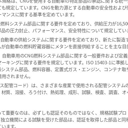
める本規格は、CNGを使用する自動車の特定部品の承認に関する統
ても規定しています。CNGを動力源とする自動車の安全性および
ーマンスに関する基準を定めています。
料システム部品に関する要件を定めており、供給圧力が16,500 kPa、20
部品の圧力封止、パフォーマンス、安全特性について規定してい
ス自動車の供給システムに関する要件を定めており、新たに製造
ムが自動車の燃料貯蔵容器にメタンを直接供給することを主な目
、自動車用のCNG燃料システム部品に関する一般要件および定
ーキングに関する要件を規定しています。ISO 15403-1に準
燃料システム部品、燃料容器、定置式ガス・エンジン、コンテナ取
適用されません。
ス配管コード）は、さまざまな産業で使用される配管システム
、材質、溶接、ろう付け、熱処理、成形、試験、検査、調査、オ
って重要なのは、必ずしも認証そのものではなく、規格試験プロ
。独立機関による試験を受けた部品は、認証を取得した部品と同
ています。