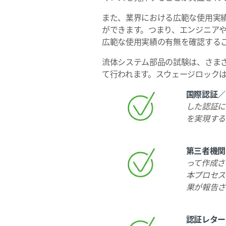
また、業界における広範な使用実
ができます。つまり、エンジニア
広範な使用実績の有無を確認する
流体システム部品の試験は、さま
て行われます。スウェージロック
国際認証／
した認証に
を実現する
第三者機関
って作成さ
本プロセス
果が報告さ
認証レター