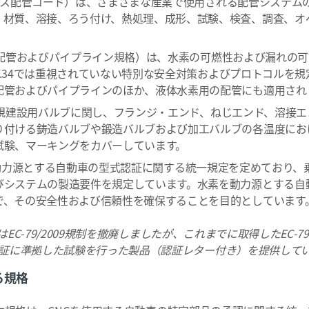
ス配管コード）は、さまざまな産業で使用される配管システム
、材質、溶接、ろう付け、熱処理、成形、試験、検査、調査、オ
配管およびパイプライン規格）は、水素の可燃性および漏れの可
B31.34では重視されていない特別な安全対策およびプロトコルを
配管およびパイプラインのほか、液体水素用の配管にも適用され
規建設用バルブに関し、フランジ・エンド、ねじエンド、溶接エ
り付ける鋳造バルブや鍛造バルブおよび加工バルブの各温度にお
試験、マーキングをカバーしています。
動力源とする自動車の型式認証に関する統一規定を定めており、
びシステムの製造要件を規定しています。水素を動力源とする自
で、その安全性および信頼性を確保することを目的としています
はEC-79/2009規制を撤廃しましたが、これまでに取得したEC
9認証に準拠した試験を行った製品（認証レター付き）を提供して
る規格