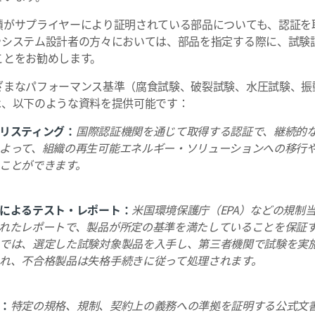
績がサプライヤーにより証明されている部品についても、認証を
やシステム設計者の方々においては、部品を指定する際に、試験
ことをお勧めします。
ざまなパフォーマンス基準（腐食試験、破裂試験、水圧試験、振
は、以下のような資料を提供可能です：
リスティング：
国際認証機関を通じて取得する認証で、継続的
よって、組織の再生可能エネルギー・ソリューションへの移行
ことができます。
によるテスト・レポート：
米国環境保護庁（EPA）などの規制
れたレポートで、製品が所定の基準を満たしていることを保証
では、選定した試験対象製品を入手し、第三者機関で試験を実
れ、不合格製品は失格手続きに従って処理されます。
：
特定の規格、規制、契約上の義務への準拠を証明する公式文