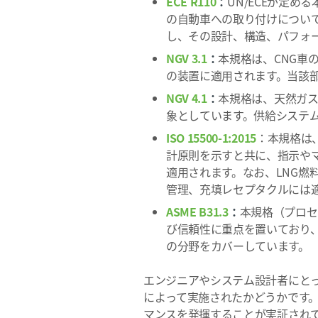
ECE R110
：
UN/ECEが定
の自動車への取り付けについ
し、その設計、構造、パフォ
NGV 3.1
：
本規格は、CNG車の燃
の装置に適用されます。当該
NGV 4.1
：
本規格は、天然ガ
象としています。供給システ
ISO 15500-1:2015
：本規格は
計原則を示すと共に、指示やマ
適用されます。なお、LNG
管理、充填レセプタクルには
ASME B31.3
：
本規格（プロセ
び信頼性に重点を置いており
の分野をカバーしています。
エンジニアやシステム設計者にと
によって実施されたかどうかです
マンスを発揮することが実証され