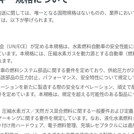
輸送に関しては、唯一となる国際規格はないものの、業界におい
ては、以下が挙げられます。
会（UN/ECE）が定める本規格は、水素燃料自動車の安全性能
ています。本規格には、圧縮水素ガスを動力源とする自動車（燃
れます。
の燃料システム部品に関する要件を定めており、供給圧力が25 MPa、
当該部品の圧力封止、パフォーマンス、安全特性について規定し
テーションを新たに製造する際の安全なオペレーション、頑丈で
件を定めています。本規格は、規定を超える可能性のある製品に
、圧縮水素ガス／天然ガス混合燃料に関する一般要件および定義
マーキングに関する要件を規定しています。なお、液化水素燃料
り付け用ハードウェア、電子燃料管理、充填レセプタクルには適