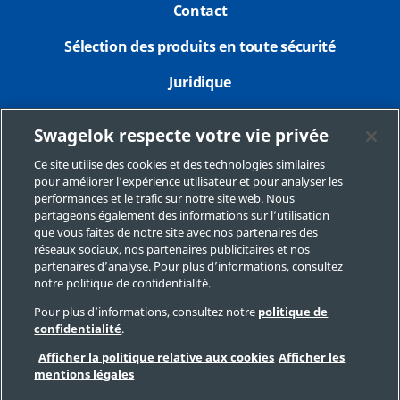
Contact
Sélection des produits en toute sécurité
Juridique
Confidentialité
Swagelok respecte votre vie privée
Imprimer
Ce site utilise des cookies et des technologies similaires
pour améliorer l’expérience utilisateur et pour analyser les
Plan du site
performances et le trafic sur notre site web. Nous
partageons également des informations sur l’utilisation
Préférences de cookies
que vous faites de notre site avec nos partenaires des
réseaux sociaux, nos partenaires publicitaires et nos
Ne pas vendre ou communiquer mes données
partenaires d’analyse. Pour plus d’informations, consultez
personnelles
notre politique de confidentialité.
Pour plus d’informations, consultez notre
politique de
confidentialité
.
Copyright 2026 Swagelok Company. Tous droits réservés.
Afficher la politique relative aux cookies
Afficher les
mentions légales