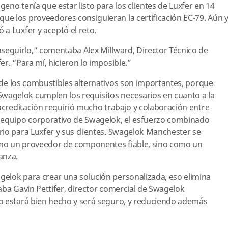
eno tenía que estar listo para los clientes de Luxfer en 14
e los proveedores consiguieran la certificación EC-79. Aún 
 a Luxfer y aceptó el reto.
seguirlo,” comentaba Alex Millward, Director Técnico de
er. “Para mí, hicieron lo imposible.”
a de los combustibles alternativos son importantes, porque
agelok cumplen los requisitos necesarios en cuanto a la
 acreditación requirió mucho trabajo y colaboración entre
 equipo corporativo de Swagelok, el esfuerzo combinado
io para Luxfer y sus clientes. Swagelok Manchester se
mo un proveedor de componentes fiable, sino como un
anza.
elok para crear una solución personalizada, eso elimina
aba Gavin Pettifer, director comercial de Swagelok
o estará bien hecho y será seguro, y reduciendo además