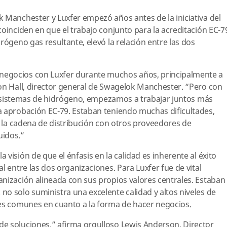
 Manchester y Luxfer empezó años antes de la iniciativa del
coinciden en que el trabajo conjunto para la acreditación EC-7
rógeno gas resultante, elevó la relación entre las dos
egocios con Luxfer durante muchos años, principalmente a
on Hall, director general de Swagelok Manchester. “Pero con
los sistemas de hidrógeno, empezamos a trabajar juntos más
a aprobación EC-79. Estaban teniendo muchas dificultades,
 y la cadena de distribución con otros proveedores de
uidos.”
visión de que el énfasis en la calidad es inherente al éxito
l entre las dos organizaciones. Para Luxfer fue de vital
nización alineada con sus propios valores centrales. Estaban
o solo suministra una excelente calidad y altos niveles de
res comunes en cuanto a la forma de hacer negocios.
e soluciones,” afirma orgulloso Lewis Anderson, Director