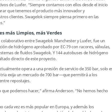
vos de Luxfer. “Siempre contamos con ellos desde el inicio
gurar que tenemos el producto más innovador y
ros clientes. Swagelok siempre piensa primero en las
as.”
ses más Limpios, más Verdes
to colaborativo entre Swagelok Manchester y Luxfer, fue un
ción de hidrógeno aprobado por EC-79 con racores, válvulas,
istemas de fluidos Swagelok. Y 144 autobuses de hidrógeno
tado directo de este proyecto.
tualmente opera a una presión de servicio de 350 bar, solo e
stria exija un mercado de 700 bar—que permitirá a los
entre repostajes.
 lo que podemos hacer,” afirma Anderson. “No hemos hecho
no cada vez es más popular en Europa, y además los