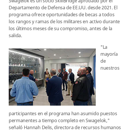
Swagelok es un socio SkillBridge aprobado por el
Departamento de Defensa de EE.UU. desde 2021. El
programa ofrece oportunidades de becas a todos
los rangos y ramas de los militares en activo durante
los últimos meses de su compromiso, antes de la
salida.
"La
mayoría
de
nuestros
participantes en el programa han asumido puestos
permanentes a tiempo completo en Swagelok,"
señaló Hannah Delis, directora de recursos humanos