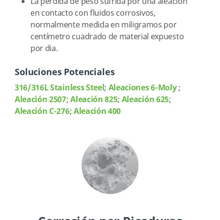
La pérdida de peso sufrida por una aleación
en contacto con fluidos corrosivos,
normalmente medida en miligramos por
centímetro cuadrado de material expuesto
por dia.
Soluciones Potenciales
316/316L Stainless Steel
;
Aleaciones 6-Moly
;
Aleación 2507
;
Aleación 825
;
Aleación 625
;
Aleación C-276
;
Aleación 400