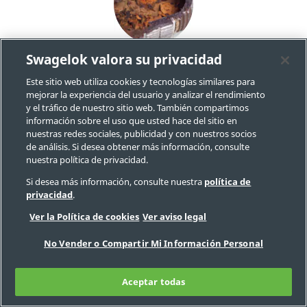
Swagelok valora su privacidad
Corrosión Galvánica en
Este sitio web utiliza cookies y tecnologías similares para
mejorar la experiencia del usuario y analizar el rendimiento
Presencia de un Electrolito
y el tráfico de nuestro sitio web. También compartimos
información sobre el uso que usted hace del sitio en
La corrosión galvánica se produce cuando materiales
nuestras redes sociales, publicidad y con nuestros socios
de análisis. Si desea obtener más información, consulte
con potencial de electrodo desigual están en
nuestra política de privacidad.
contacto en presencia de un electrolito.
Si desea más información, consulte nuestra
política de
privacidad
.
Ver la Política de cookies
Ver aviso legal
No Vender o Compartir Mi Información Personal
Aceptar todas