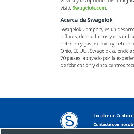
válvula y las opciones de configur
visite
Swagelok.com
.
Acerca de Swagelok
Swagelok Company es un desarroll
dólares, de productos y ensamblaje
petróleo y gas, química y petroqu
Ohio, EE.UU., Swagelok atiende a 
70 países, apoyado por la experie
de fabricación y cinco centros tec
Localice un Centro d
Contacte con nosotr
Imprimir
Mapa del 