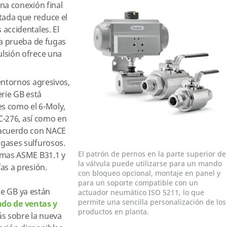
na conexión final
ada que reduce el
accidentales. El
 a prueba de fugas
lsión ofrece una
entornos agresivos,
erie GB está
es como el 6-Moly,
 C-276, así como en
 acuerdo con NACE
 gases sulfurosos.
El patrón de pernos en la parte superior de
rmas ASME B31.1 y
la válvula puede utilizarse para un mando
as a presión.
con bloqueo opcional, montaje en panel y
para un soporte compatible con un
ie GB ya están
actuador neumático ISO 5211, lo que
permite una sencilla personalización de los
ado de ventas y
productos en planta.
ás sobre la nueva