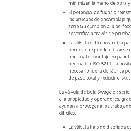
minimizan la mano de obra y
El potencial de fugas o reinsta
las pruebas de ensamblaje qu
serie GB cumplen a la perfecc
se verifica a través de prueb
La válvula está construida pa
pernos que puede utilizarse
opcional o montaje en panel,
neumático ISO 5211. La posibi
necesario fuera de fábrica pe
de paso total y reducir el st
La válvula de bola Swagelok serie
a la propiedad y operadores, graci
ayudan a proteger a los trabajad
difíciles.
La válvula ha sido diseñada c