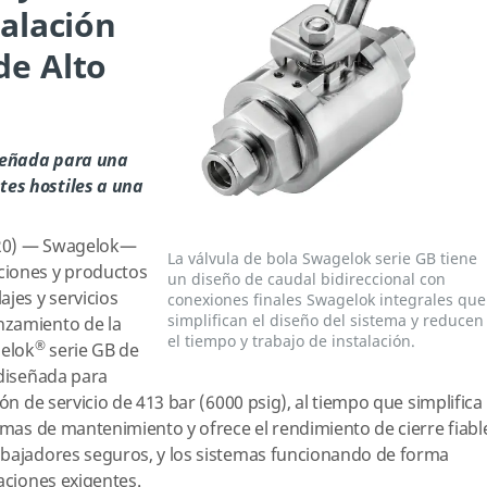
talación
de Alto
iseñada para una
es hostiles a una
020) — Swagelok—
La válvula de bola Swagelok serie GB tiene
ciones y productos
un diseño de caudal bidireccional con
jes y servicios
conexiones finales Swagelok integrales que
simplifican el diseño del sistema y reducen
nzamiento de la
el tiempo y trabajo de instalación.
®
gelok
serie GB de
 diseñada para
ión de servicio de 413 bar (6000 psig), al tiempo que simplifica
lemas de mantenimiento y ofrece el rendimiento de cierre fiabl
abajadores seguros, y los sistemas funcionando de forma
aciones exigentes.