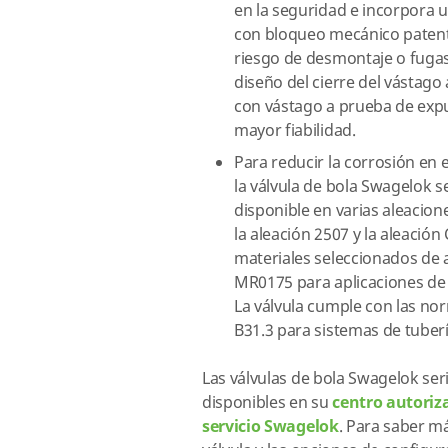
en la seguridad e incorpora u
con bloqueo mecánico patent
riesgo de desmontaje o fugas 
diseño del cierre del vástago
con vástago a prueba de expu
mayor fiabilidad.
Para reducir la corrosión en 
la válvula de bola Swagelok s
disponible en varias aleacion
la aleación 2507 y la aleación
materiales seleccionados de
MR0175 para aplicaciones de
La válvula cumple con las no
B31.3 para sistemas de tuberí
Las válvulas de bola Swagelok ser
disponibles en su
centro autoriz
servicio Swagelok
. Para saber m