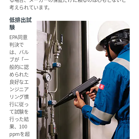
考えられています。
低排出試
験
EPA同意
判決で
は、バル
ブが「一
般的に認
められた
良好なエ
ンジニア
リング慣
行に従っ
て試験を
行った結
果、100
ppmを超