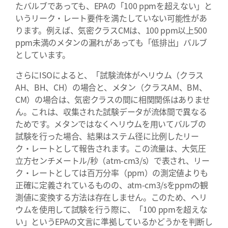
たバルブであっても、EPAの「100 ppmを超えない」と
いうリーク・レート要件を満たしていない可能性があ
ります。例えば、気密クラスCMは、100 ppm以上500
ppm未満のメタンの漏れがあっても「低排出」バルブ
としています。
さらにISOによると、「試験流体がヘリウム（クラス
AH、BH、CH）の場合と、メタン（クラスAM、BM、
CM）の場合は、気密クラスの間に相関関係はありませ
ん。これは、収集された試験データが流体間で異なる
ためです。メタンではなくヘリウムを用いてバルブの
試験を行った場合、結果はステム径に比例したリー
ク・レートとして報告されます。この流量は、大気圧
立方センチメートル/秒（atm-cm3/s）で表され、リー
ク・レートとしては百万分率（ppm）の測定値よりも
正確に定義されているものの、atm-cm3/sをppmの観
測値に変換する方法は存在しません。このため、ヘリ
ウムを使用して試験を行う際に、「100 ppmを超えな
い」というEPAの文言に準拠しているかどうかを判断し