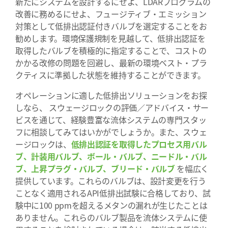
新たにシステムを設計するにせよ、LDARプログラムの
改善に務めるにせよ、フュージティブ・エミッション
対策として低排出認証付きバルブを選定することをお
勧めします。環境保護規制を見越して、低排出認証を
取得したバルブを積極的に指定することで、コストの
かかる改修の問題を回避し、最新の環境ベスト・プラ
クティスに準拠した状態を維持することができます。
オペレーションに適した低排出ソリューションをお探
しなら、 スウェージロックの評価／アドバイス・サー
ビスを通じて、経験豊富な流体システムの専門スタッ
フに相談してみてはいかがでしょうか。また、スウェ
ージロックは、
低排出認証を取得したプロセス用バル
ブ、計装用バルブ、ボール・バルブ、ニードル・バル
ブ、上昇プラグ・バルブ、ブリード・バルブ
を幅広く
提供しています。これらのバルブは、設計変更を行う
ことなく適用されるAPI低排出試験に合格しており、試
験中に100 ppmを超えるメタンの漏れが生じたことは
ありません。これらのバルブ製品を流体システムに使