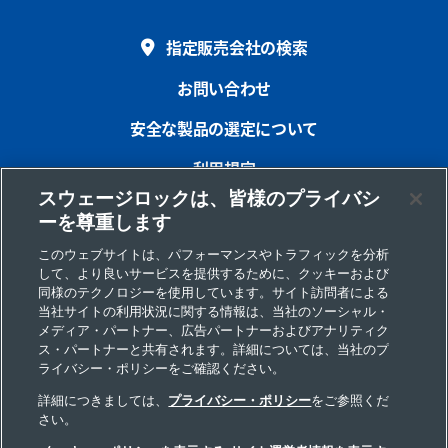
指定販売会社の検索
お問い合わせ
安全な製品の選定について
利用規定
スウェージロックは、皆様のプライバシ
プライバシー
ーを尊重します
インプリント
このウェブサイトは、パフォーマンスやトラフィックを分析
して、より良いサービスを提供するために、クッキーおよび
サイトマップ
同様のテクノロジーを使用しています。サイト訪問者による
当社サイトの利用状況に関する情報は、当社のソーシャル・
Cookie 優先設定
メディア・パートナー、広告パートナーおよびアナリティク
ス・パートナーと共有されます。詳細については、当社のプ
個人情報の取り扱いについて
ライバシー・ポリシーをご確認ください。
詳細につきましては、
プライバシー・ポリシー
をご参照くだ
さい。
Copyright 2026 Swagelok Company. All rights reserved.