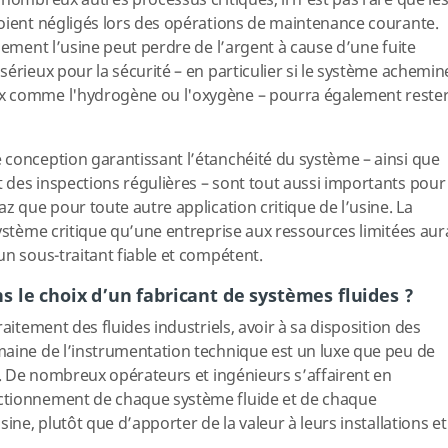
nombreux autres processus critiques, il n’est pas rare que le
oient négligés lors des opérations de maintenance courante.
lement l’usine peut perdre de l’argent à cause d’une fuite
érieux pour la sécurité – en particulier si le système achemin
x comme l'hydrogène ou l'oxygène – pourra également reste
conception garantissant l’étanchéité du système – ainsi que
des inspections régulières – sont tout aussi importants pour
z que pour toute autre application critique de l’usine. La
système critique qu’une entreprise aux ressources limitées aur
un sous-traitant fiable et compétent.
 le choix d’un fabricant de systèmes fluides ?
aitement des fluides industriels, avoir à sa disposition des
maine de l’instrumentation technique est un luxe que peu de
ir. De nombreux opérateurs et ingénieurs s’affairent en
ctionnement de chaque système fluide et de chaque
ine, plutôt que d’apporter de la valeur à leurs installations et