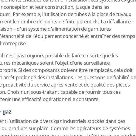
uipements critiques dans une installation, ces systèmes exigen
ur conception et leur construction, jusque dans les
uer. Par exemple, l'utilisation de tubes à la place de tuyaux
ent le nombre de points de fuite potentiels. La défaillance –
 raison – d’un système d’alimentation de garnitures
étanchéité de l’équipement concerné et entraîner des temps
l’entreprise.
 il n’est pas toujours possible de faire en sorte que les
ures mécaniques soient l’objet d’une surveillance
roprié. Si des composants doivent être remplacés, cela doit
 arrêt prolongé des installations. Les questions de fiabilité d
 proactivité du service après-vente et de qualité des pièces
on. Choisir un sous-traitant capable de fournir tous ces
tenir une efficacité opérationnelle constante.
e gaz
t l’utilisation de divers gaz industriels stockés dans des
lles ou produits sur place. Comme les opérateurs de systèmes