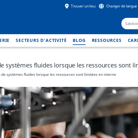
Trouver un lieu
Changer de langue
ERIE
SECTEURS D’ACTIVITÉ
BLOG
RESSOURCES
CAR
 de systèmes fluides lorsque les ressources sont li
on de systèmes fluides lorsque les ressources sont limitées en interne