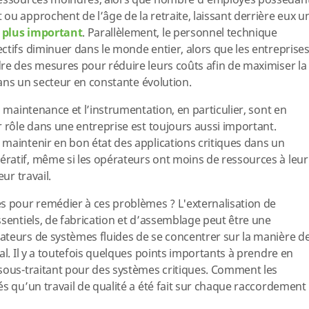
 ressources moindres, alors que nombre d’employés possédan
ou approchent de l’âge de la retraite, laissant derrière eux u
s plus important
. Parallèlement, le personnel technique
ctifs diminuer dans le monde entier, alors que les entreprise
re des mesures pour réduire leurs coûts afin de maximiser la
 dans un secteur en constante évolution.
a maintenance et l’instrumentation, en particulier, sont en
r rôle dans une entreprise est toujours aussi important.
maintenir en bon état des applications critiques dans un
ratif, même si les opérateurs ont moins de ressources à leur
ur travail.
s pour remédier à ces problèmes ? L'externalisation de
ssentiels, de fabrication et d’assemblage peut être une
ateurs de systèmes fluides de se concentrer sur la manière d
al. Il y a toutefois quelques points importants à prendre en
sous-traitant pour des systèmes critiques. Comment les
és qu’un travail de qualité a été fait sur chaque raccordement