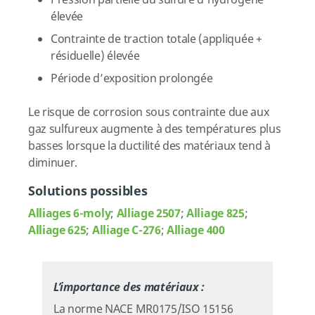
Pression partielle du sulfure d’hydrogène
élevée
Contrainte de traction totale (appliquée +
résiduelle) élevée
Période d’exposition prolongée
Le risque de corrosion sous contrainte due aux
gaz sulfureux augmente à des températures plus
basses lorsque la ductilité des matériaux tend à
diminuer.
Solutions possibles
Alliages 6-moly
;
Alliage 2507
;
Alliage 825
;
Alliage 625
;
Alliage C-276
;
Alliage 400
L’importance des matériaux :
La norme NACE MR0175/ISO 15156