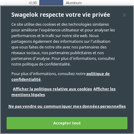
Swagelok respecte votre vie privée
Ce site utilise des cookies et des technologies similaires
pour améliorer l’expérience utilisateur et pour analyser les
performances et le trafic sur notre site web. Nous
partageons également des informations sur l’utilisation
que vous faites de notre site avec nos partenaires des
réseaux sociaux, nos partenaires publicitaires et nos
partenaires d’analyse. Pour plus d’informations, consultez
notre politique de confidentialité.
Pour plus d’informations, consultez notre
politique de
confidentialité
.
Afficher la politique relative aux cookies
Afficher les
mentions légales
Ne pas vendre ou communiquer mes données personnelles
ECS signifie électrode au calomel saturé. Potentiel
anodique : Des matériaux très nobles aux « surfaces
passives » sont moins sensibles à la corrosion
Accepter tout
galvanique que des matériaux moins nobles ou des
matériaux nobles aux « surfaces actives ». Sur ce