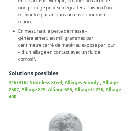
en un an. Par exemple, un acier au carbone
non protégé peut se dégrader à raison d’un
millimètre par an dans un environnement
marin.
En mesurant la perte de masse –
généralement en milligrammes par
centimètre carré de matériau exposé par jour
– d’un alliage en contact avec un fluide
corrosif.
Solutions possibles
316/316L Stainless Steel
;
Alliages 6-moly
;
Alliage
2507
;
Alliage 825
;
Alliage 625
;
Alliage C-276
;
Alliage
400