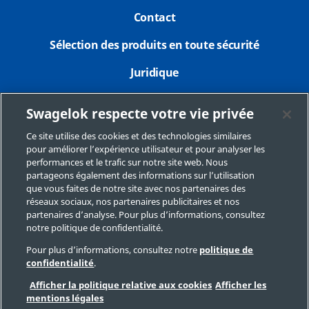
Contact
Sélection des produits en toute sécurité
Juridique
Confidentialité
Swagelok respecte votre vie privée
Imprimer
Ce site utilise des cookies et des technologies similaires
pour améliorer l’expérience utilisateur et pour analyser les
Plan du site
performances et le trafic sur notre site web. Nous
partageons également des informations sur l’utilisation
Préférences de cookies
que vous faites de notre site avec nos partenaires des
réseaux sociaux, nos partenaires publicitaires et nos
Ne pas vendre ou communiquer mes données
partenaires d’analyse. Pour plus d’informations, consultez
personnelles
notre politique de confidentialité.
Pour plus d’informations, consultez notre
politique de
confidentialité
.
Copyright 2026 Swagelok Company. Tous droits réservés.
Afficher la politique relative aux cookies
Afficher les
mentions légales