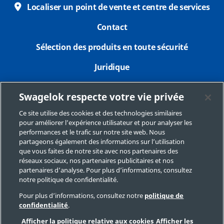
Localiser un point de vente et centre de services
Contact
Sélection des produits en toute sécurité
Juridique
Confidentialité
Swagelok respecte votre vie privée
Imprimer
Ce site utilise des cookies et des technologies similaires
pour améliorer l’expérience utilisateur et pour analyser les
Plan du site
performances et le trafic sur notre site web. Nous
partageons également des informations sur l’utilisation
Préférences de cookies
que vous faites de notre site avec nos partenaires des
réseaux sociaux, nos partenaires publicitaires et nos
Ne pas vendre ou communiquer mes données
partenaires d’analyse. Pour plus d’informations, consultez
personnelles
notre politique de confidentialité.
Pour plus d’informations, consultez notre
politique de
confidentialité
.
Copyright 2026 Swagelok Company. Tous droits réservés.
Afficher la politique relative aux cookies
Afficher les