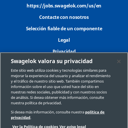
https://jobs.swagelok.com/us/en
Contacte con nosotros
Selección fiable de un componente
Legal
Privacidad
Swagelok valora su privacidad
Imprimir
Este sitio web utiliza cookies y tecnologías similares para
Mapa del sitio
mejorar la experiencia del usuario y analizar el rendimiento
y el tráfico de nuestro sitio web. También compartimos
Preferencias de cookies
información sobre el uso que usted hace del sitio en
nuestras redes sociales, publicidad y con nuestros socios
No Vender o Compartir Mi Información Personal
de análisis. Si desea obtener más información, consulte
nuestra política de privacidad.
Si desea más información, consulte nuestra
política de
privacidad
.
Copyright 2026 Swagelok Company. Todos los derechos reservados.
Ver la Política de cookies
Ver aviso legal