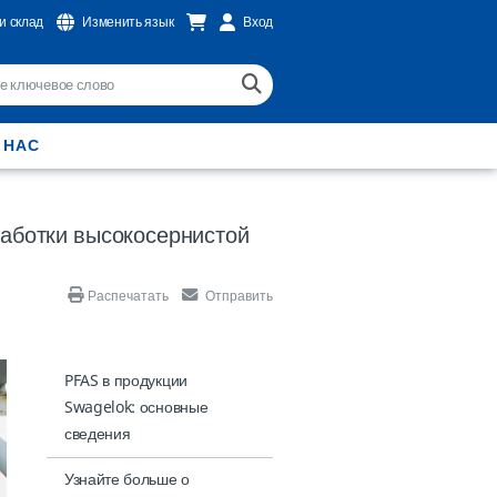
и склад
Изменить язык
Вход
 НАС
работки высокосернистой
Распечатать
Отправить
PFAS в продукции
Swagelok: основные
сведения
Узнайте больше о