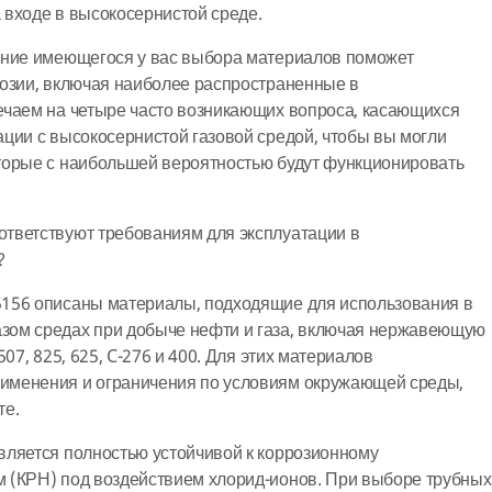
 входе в высокосернистой среде.
ание имеющегося у вас выбора материалов поможет
розии, включая наиболее распространенные в
ечаем на четыре часто возникающих вопроса, касающихся
ции с высокосернистой газовой средой, чтобы вы могли
торые с наибольшей вероятностью будут функционировать
тветствуют требованиям для эксплуатации в
?
156 описаны материалы, подходящие для использования в
ом средах при добыче нефти и газа, включая нержавеющую
07, 825, 625, C-276 и 400. Для этих материалов
именения и ограничения по условиям окружающей среды,
те.
вляется полностью устойчивой к коррозионному
 (КРН) под воздействием хлорид-ионов. При выборе трубных