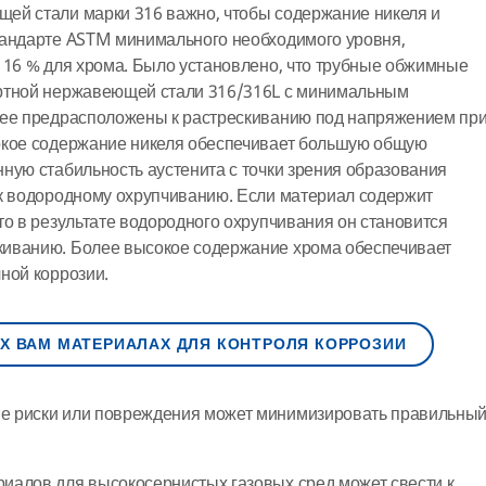
ей стали марки 316 важно, чтобы содержание никеля и
тандарте ASTM минимального необходимого уровня,
 16 % для хрома. Было установлено, что трубные обжимные
ртной нержавеющей стали 316/316L с минимальным
лее предрасположены к растрескиванию под напряжением пр
окое содержание никеля обеспечивает большую общую
ную стабильность аустенита с точки зрения образования
 к водородному охрупчиванию. Если материал содержит
то в результате водородного охрупчивания он становится
иванию. Более высокое содержание хрома обеспечивает
ной коррозии.
Х ВАМ МАТЕРИАЛАХ ДЛЯ КОНТРОЛЯ КОРРОЗИИ
е риски или повреждения может минимизировать правильны
иалов для высокосернистых газовых сред может свести к