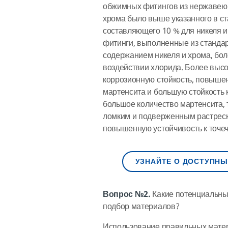
обжимных фитингов из нержавеющ
хрома было выше указанного в с
составляющего 10 % для никеля и
фитинги, выполненные из станда
содержанием никеля и хрома, бо
воздействии хлорида. Более выс
коррозионную стойкость, повышен
мартенсита и большую стойкость
большое количество мартенсита, 
ломким и подверженным растреск
повышенную устойчивость к точеч
УЗНАЙТЕ О ДОСТУПНЫ
Вопрос №2.
Какие потенциальны
подбор материалов?
Использование правильных матер