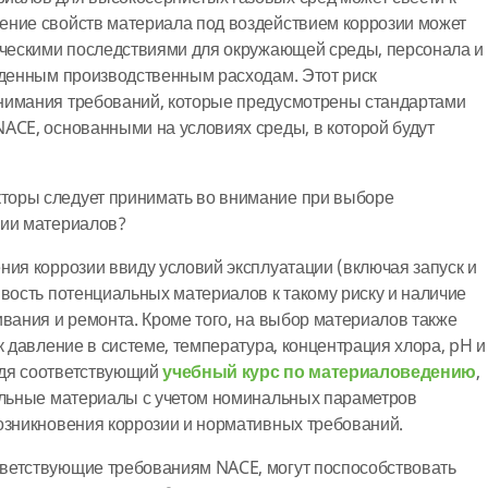
ение свойств материала под воздействием коррозии может
ическими последствиями для окружающей среды, персонала и
иденным производственным расходам. Этот риск
нимания требований, которые предусмотрены стандартами
ACE, основанными на условиях среды, в которой будут
торы следует принимать во внимание при выборе
зии материалов?
ния коррозии ввиду условий эксплуатации (включая запуск и
ивость потенциальных материалов к такому риску и наличие
ивания и ремонта. Кроме того, на выбор материалов также
к давление в системе, температура, концентрация хлора, pH и
йдя соответствующий
учебный курс по материаловедению
,
мальные материалы с учетом номинальных параметров
озникновения коррозии и нормативных требований.
тветствующие требованиям NACE, могут поспособствовать