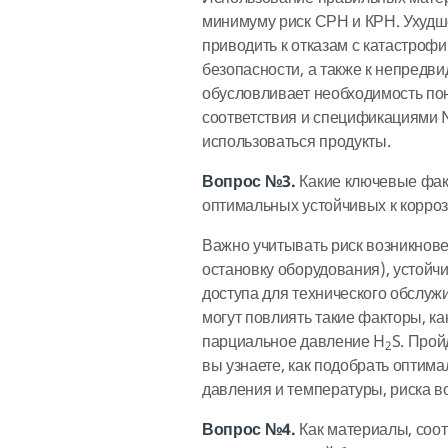
минимуму риск СРН и КРН. Ухудш
приводить к отказам с катастроф
безопасности, а также к непредв
обусловливает необходимость по
соответствия и спецификациями N
использоваться продукты.
Вопрос №3.
Какие ключевые фак
оптимальных устойчивых к корро
Важно учитывать риск возникнове
остановку оборудования), устойч
доступа для технического обслуж
могут повлиять такие факторы, ка
парциальное давление H
S. Про
2
вы узнаете, как подобрать опти
давления и температуры, риска в
Вопрос №4.
Как материалы, соо