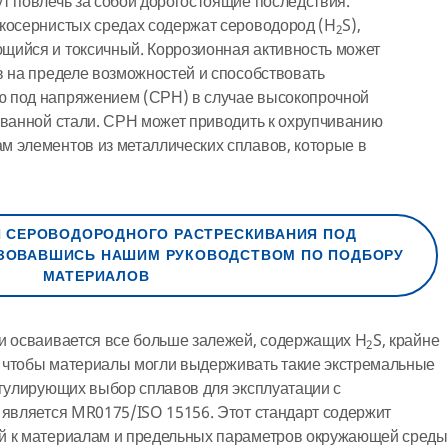
т повлечь за собой дорогостоящие последствия.
окосернистых средах содержат сероводород (H
S),
2
щийся и токсичный. Коррозионная активность может
в на пределе возможностей и способствовать
 под напряжением (СРН) в случае высокопрочной
ованной стали. СРН может приводить к охрупчиванию
м элементов из металлических сплавов, которые в
 СЕРОВОДОРОДНОГО РАСТРЕСКИВАНИЯ ПОД
ЗОВАВШИСЬ НАШИМ РУКОВОДСТВОМ ПО ПОДБОРУ
МАТЕРИАЛОВ
ли осваивается все больше залежей, содержащих H
S, крайне
2
 чтобы материалы могли выдерживать такие экстремальные
егулирующих выбор сплавов для эксплуатации с
 является MR0175/ISO 15156. Этот стандарт содержит
й к материалам и предельных параметров окружающей среды