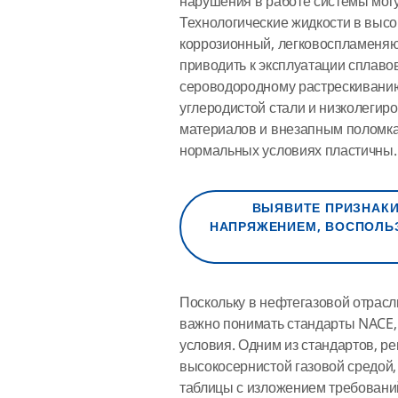
нарушения в работе системы могу
Технологические жидкости в выс
коррозионный, легковоспламеняю
приводить к эксплуатации сплаво
сероводородному растрескиванию
углеродистой стали и низколегир
материалов и внезапным поломка
нормальных условиях пластичны.
ВЫЯВИТЕ ПРИЗНАКИ
НАПРЯЖЕНИЕМ, ВОСПОЛЬ
Поскольку в нефтегазовой отрас
важно понимать стандарты NACE,
условия. Одним из стандартов, р
высокосернистой газовой средой,
таблицы с изложением требовани