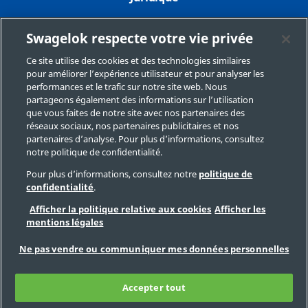
Confidentialité
Swagelok respecte votre vie privée
Imprimer
Ce site utilise des cookies et des technologies similaires
pour améliorer l’expérience utilisateur et pour analyser les
Plan du site
performances et le trafic sur notre site web. Nous
partageons également des informations sur l’utilisation
Préférences de cookies
que vous faites de notre site avec nos partenaires des
réseaux sociaux, nos partenaires publicitaires et nos
Ne pas vendre ou communiquer mes données
partenaires d’analyse. Pour plus d’informations, consultez
personnelles
notre politique de confidentialité.
Pour plus d’informations, consultez notre
politique de
confidentialité
.
Copyright 2026 Swagelok Company. Tous droits réservés.
Afficher la politique relative aux cookies
Afficher les
mentions légales
Ne pas vendre ou communiquer mes données personnelles
Accepter tout