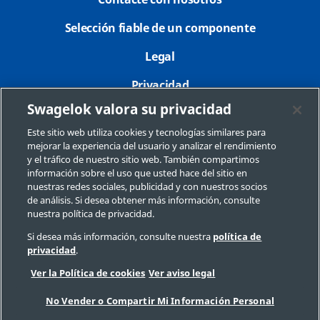
Contacte con nosotros
Selección fiable de un componente
Legal
Privacidad
Swagelok valora su privacidad
Imprimir
Este sitio web utiliza cookies y tecnologías similares para
Mapa del sitio
mejorar la experiencia del usuario y analizar el rendimiento
y el tráfico de nuestro sitio web. También compartimos
Preferencias de cookies
información sobre el uso que usted hace del sitio en
nuestras redes sociales, publicidad y con nuestros socios
No Vender o Compartir Mi Información Personal
de análisis. Si desea obtener más información, consulte
nuestra política de privacidad.
Si desea más información, consulte nuestra
política de
privacidad
.
Copyright 2026 Swagelok Company. Todos los derechos reservados.
Ver la Política de cookies
Ver aviso legal
No Vender o Compartir Mi Información Personal