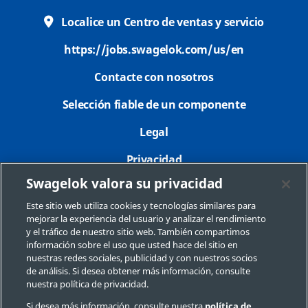
Localice un Centro de ventas y servicio
https://jobs.swagelok.com/us/en
Contacte con nosotros
Selección fiable de un componente
Legal
Privacidad
Swagelok valora su privacidad
Imprimir
Este sitio web utiliza cookies y tecnologías similares para
Mapa del sitio
mejorar la experiencia del usuario y analizar el rendimiento
y el tráfico de nuestro sitio web. También compartimos
Preferencias de cookies
información sobre el uso que usted hace del sitio en
nuestras redes sociales, publicidad y con nuestros socios
No Vender o Compartir Mi Información Personal
de análisis. Si desea obtener más información, consulte
nuestra política de privacidad.
Si desea más información, consulte nuestra
política de