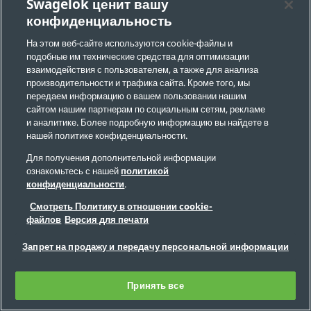
системами на нефтегазовых платформах
Swagelok ценит вашу
важное значение имеет правильно
конфиденциальность
выбранный курс обучения. Узнайте, как
На этом веб-сайте используются cookie-файлы и
обучение может помочь в предотвращении
подобные им технические средства для оптимизации
несчастных случаев.
взаимодействия с пользователем, а также для анализа
производительности и трафика сайта. Кроме того, мы
передаем информацию о вашем пользовании нашим
сайтом нашим партнерам по социальным сетям, рекламе
и аналитике. Более подробную информацию вы найдете в
нашей политике конфиденциальности.
Для получения дополнительной информации
ознакомьтесь с нашей
политикой
конфиденциальности
.
Смотреть Политику в отношении cookie-
файлов
Версия для печати
Запрет на продажу и передачу персональной информации
Принять все