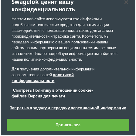
Swagelok ценит вашу
Ресурсный центр
конфиденциальность
На этом веб-сайте используются cookie-файлы и
подобные им технические средства для оптимизации
взаимодействия с пользователем, а также для анализа
производительности и трафика сайта. Кроме того, мы
передаем информацию о вашем пользовании нашим
сайтом нашим партнерам по социальным сетям, рекламе
и аналитике. Более подробную информацию вы найдете в
нашей политике конфиденциальности.
Для получения дополнительной информации
ознакомьтесь с нашей
политикой
Блог: Базовые сведения о клапанах:
конфиденциальности
.
основные функции и типы
Смотреть Политику в отношении cookie-
Проектирование жидкостных и газовых систем —
файлов
Версия для печати
это сложный процесс, который требует учета
Запрет на продажу и передачу персональной информации
множества факторов. Не всегда очевидно, какой
клапан подходит для вашей системы.
Потребуется ли вам запускать или останавливать
Принять все
поток? А контролировать направление или