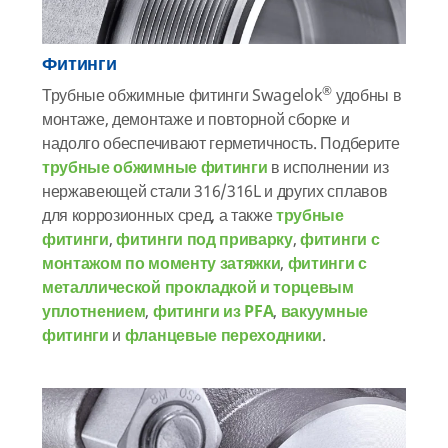
Фитинги
®
Трубные обжимные фитинги Swagelok
удобны в
монтаже, демонтаже и повторной сборке и
надолго обеспечивают герметичность. Подберите
трубные обжимные фитинги
в исполнении из
нержавеющей стали 316/316L и других сплавов
для коррозионных сред, а также
трубные
фитинги
,
фитинги под приварку
,
фитинги с
монтажом по моменту затяжки
,
фитинги с
металлической прокладкой и торцевым
уплотнением
,
фитинги из PFA
,
вакуумные
фитинги
и
фланцевые переходники
.