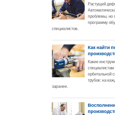
Растущий дефи
Автоматическа
проблемы, но 
программу обу
специалистов.
Как найти 
производст
Какие инструм
специалистам 
орбитальной с
трубок: на ка
заранее.
Восполнени
производст