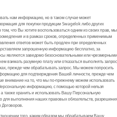
рывать нам информацию, но в таком случае может
ормация для покупки продукции Swagelok либо других
 том, что Вы хотите воспользоваться одним из своих прав, мы
промедления и в рамках сроков, определенных применимым
тавления ответов может быть продлен при определенных
доставляем запрошенную информацию бесплатно, за
росы являются заведомо безосновательными или чрезмерными
ем взимать разумную плату или отказаться выполнять запрос
ах, прежде чем обрабатывать запрос. Мы можем попросить
нформацию для подтверждения Вашей личности, прежде чем
е внимание на то, что мы по-прежнему можем использовать
Персональную информацию, с помощью которой нельзя
, а также хранить и использовать Вашу Персональную
о для выполнения наших правовых обязательств, разрешени
я Договоров.
 отношении того, каким образом мы обрабатываем Вашу