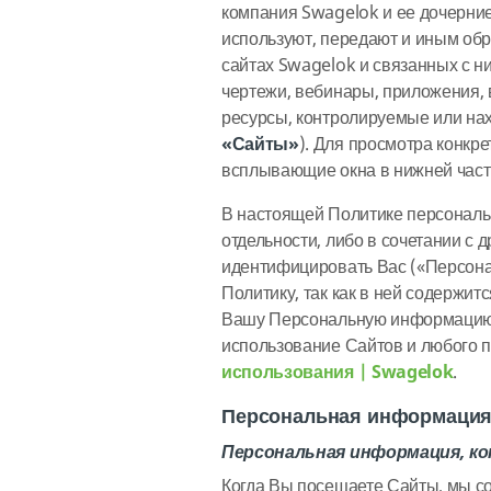
компания Swagelok и ее дочерни
используют, передают и иным об
сайтах Swagelok и связанных с ни
чертежи, вебинары, приложения, 
ресурсы, контролируемые или на
«Сайты»
). Для просмотра конкре
всплывающие окна в нижней част
В настоящей Политике персональ
отдельности, либо в сочетании с
идентифицировать Вас («Персона
Политику, так как в ней содержи
Вашу Персональную информацию. 
использование Сайтов и любого п
использования | Swagelok
.
Персональная информация,
Персональная информация, к
Когда Вы посещаете Сайты, мы с