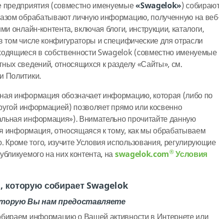
е предприятия (совместно именуемые
«Swagelok»
) собирают
разом обрабатывают личную информацию, полученную на веб
ми онлайн-контента, включая блоги, инструкции, каталоги,
в том числе конфигураторы и специфические для отрасли
ходящиеся в собственности Swagelok (совместно именуемые
тных сведений, относящихся к разделу «Сайты», см.
и Политики.
ная информация обозначает информацию, которая (либо по
 другой информацией) позволяет прямо или косвенно
льная информация»). Внимательно прочитайте данную
тся информация, относящаяся к тому, как мы обрабатываем
Кроме того, изучите Условия использования, регулирующие
®
убликуемого на них контента, на
swagelok.com
Условия
 которую собирает Swagelok
оторую Вы нам предоставляете
обираем информацию о Вашей активности в Интернете или