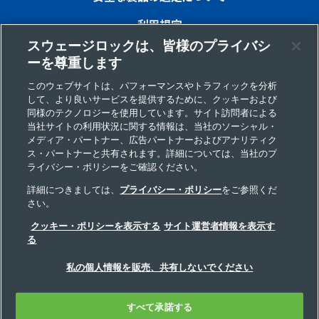
利用規定
スウェージロックは、皆様のプライバシ
プライバシー
ーを尊重します
インプリント
このウェブサイトは、パフォーマンスやトラフィックを分析
して、より良いサービスを提供するために、クッキーおよび
サイトマップ
同様のテクノロジーを使用しています。サイト訪問者による
当社サイトの利用状況に関する情報は、当社のソーシャル・
Cookie 優先設定
メディア・パートナー、広告パートナーおよびアナリティク
ス・パートナーと共有されます。詳細については、当社のプ
個人情報の取り扱いについて
ライバシー・ポリシーをご確認ください。
詳細につきましては、
プライバシー・ポリシー
をご参照くだ
さい。
Copyright 2026 Swagelok Company. All rights reserved.
クッキー・ポリシーを表示する
サイト運営者情報を表示す
る
私の個人情報を販売、共有しないでください
すべて承諾する