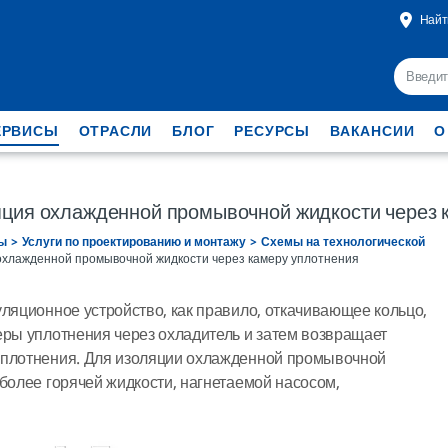
Найт
ЕРВИСЫ
ОТРАСЛИ
БЛОГ
РЕСУРСЫ
ВАКАНСИИ
О
яция охлажденной промывочной жидкости через 
ы
Услуги по проектированию и монтажу
Схемы на технологической
охлажденной промывочной жидкости через камеру уплотнения
уляционное устройство, как правило, откачивающее кольцо,
еры уплотнения через охладитель и затем возвращает
уплотнения. Для изоляции охлажденной промывочной
 более горячей жидкости, нагнетаемой насосом,