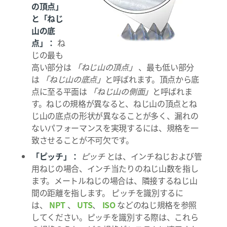
の頂点」
と「ねじ
山の底
点」：
ね
じの最も
高い部分は
「ねじ山の頂点」
、最も低い部分
は
「ねじ山の底点」
と呼ばれます。頂点から底
点に至る平面は
「ねじ山の側面」
と呼ばれま
す。ねじの規格が異なると、ねじ山の頂点とね
じ山の底点の形状が異なることが多く、漏れの
ないパフォーマンスを実現するには、規格を一
致させることが不可欠です。
「ピッチ」：
ピッチ
とは、インチねじおよび管
用ねじの場合、インチ当たりのねじ山数を指し
ます。メートルねじの場合は、隣接するねじ山
間の距離を指します。 ピッチを識別するに
は、
NPT
、
UTS
、
ISO
などのねじ規格を参照
してください。ピッチを識別する際は、これら