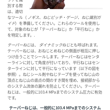
別する際
は、適切
なツール（
ノギス、ねじピッチ・ゲージ、ねじ識別ガ
イド
）を準備してください。これらのツールを使用し
て、対象のねじが「テーパーねじ」か「平行ねじ」か
を特定します。.
テーパーねじ
は、
ダイナミックねじ
とも呼ばれます。
テーパーねじは、おねじとめねじの側面が相互に押し
つけ合うことでシールします。テーパーねじはセンタ
ーラインに対して角度が付いており、平行ねじはセン
ターラインに対して平行になっています（以下の図を
参照）。ねじシール剤やねじテープを使ってねじ山の
頂点とねじ山の底点の間のすき間を埋め、接続部から
のシステム流体の漏れを防止してください。テーパー
ねじは、一般的に103.4 MPaまでのシステム圧力に有効
です。
テーパーねじは、一般的に103.4 MPaまでのシステム