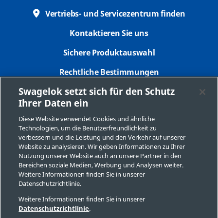
Vertriebs- und Servicezentrum finden
Kontaktieren Sie uns
Sichere Produktauswahl
Rechtliche Bestimmungen
Swagelok setzt sich für den Schutz
Datenschutzbestimmungen
Ihrer Daten ein
Impressum
Diese Website verwendet Cookies und ähnliche
Technologien, um die Benutzerfreundlichkeit zu
Seitenverzeichnis
verbessern und die Leistung und den Verkehr auf unserer
Website zu analysieren. Wir geben Informationen zu Ihrer
Cookie-Präferenzen
Nutzung unserer Website auch an unsere Partner in den
Bereichen soziale Medien, Werbung und Analysen weiter.
Meine personenbezogenen Informationen nicht
Weitere Informationen finden Sie in unserer
verkaufen oder mit anderen teilen
Datenschutzrichtlinie.
Weitere Informationen finden Sie in unserer
Datenschutzrichtlinie
.
Copyright 2026 Swagelok Company. Alle Rechte vorbehalten.