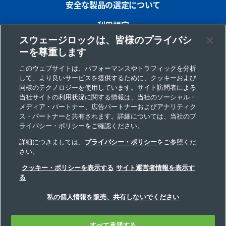
安全な製品の選定について
利用規定
スウェージロックは、皆様のプライバシ
プライバシー
ーを尊重します
インプリント
このウェブサイトは、パフォーマンスやトラフィックを分析
して、より良いサービスを提供するために、クッキーおよび
サイトマップ
同様のテクノロジーを使用しています。サイト訪問者による
当社サイトの利用状況に関する情報は、当社のソーシャル・
Cookie 優先設定
メディア・パートナー、広告パートナーおよびアナリティク
ス・パートナーと共有されます。詳細については、当社のプ
個人情報の取り扱いについて
ライバシー・ポリシーをご確認ください。
詳細につきましては、
プライバシー・ポリシー
をご参照くだ
さい。
Copyright 2026 Swagelok Company. All rights reserved.
クッキー・ポリシーを表示する
サイト運営者情報を表示す
る
私の個人情報を販売、共有しないでください
すべて承諾する