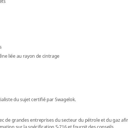
ets
s
gêne liée au rayon de cintrage
aliste du sujet certifié par Swagelok.
ec de grandes entreprises du secteur du pétrole et du gaz afi
tion sur la spécification S-716 et fournit des conseils