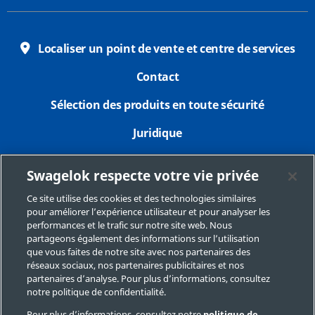
Localiser un point de vente et centre de services
Contact
Sélection des produits en toute sécurité
Juridique
Confidentialité
Swagelok respecte votre vie privée
Imprimer
Ce site utilise des cookies et des technologies similaires
pour améliorer l’expérience utilisateur et pour analyser les
Plan du site
performances et le trafic sur notre site web. Nous
partageons également des informations sur l’utilisation
Préférences de cookies
que vous faites de notre site avec nos partenaires des
réseaux sociaux, nos partenaires publicitaires et nos
Ne pas vendre ou communiquer mes données
partenaires d’analyse. Pour plus d’informations, consultez
personnelles
notre politique de confidentialité.
Pour plus d’informations, consultez notre
politique de