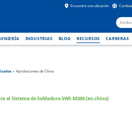
Encuentre una ubicación
Cambiar
GENIERÍA
INDUSTRIAS
BLOG
RECURSOS
CARRERAS
ficados
Aprobaciones de China
ara el Sistema de Soldadura SWS-M200 (en chino)