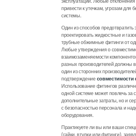
эксплуатации. Любые отклонения 
привести к утечкам, угрозам для 
системы.
Один из способов предотвратить
проектировать жидкостные и газо
трубные обжимные фитинги от од
Любые утверждения о совместим
взаимозаменяемости компонентов
разных производителей должны в
один из сторонних производителе
подтверждение
совместимости 
Использование фитингов различн
одной системе может повлечь за с
дополнительные затраты, но и се
с безопасностью персонала и на
оборудования.
Практикуете ли вы или ваши спец
(гайки, втулки или фитинги), за