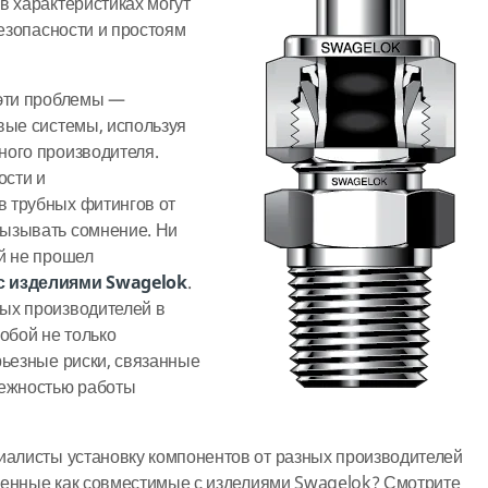
в характеристиках могут
безопасности и простоям
 эти проблемы —
вые системы, используя
ного производителя.
ости и
 трубных фитингов от
ызывать сомнение. Ни
й не прошел
с изделиями Swagelok
.
ых производителей в
обой не только
рьезные риски, связанные
дежностью работы
иалисты установку компонентов от разных производителей
явленные как совместимые с изделиями Swagelok? Смотрите