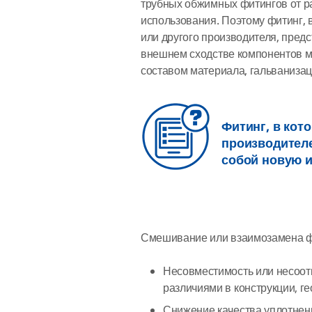
трубных обжимных фитингов от р
использования. Поэтому фитинг, 
или другого производителя, пред
внешнем сходстве компонентов м
составом материала, гальванизац
Фитинг, в кот
производителе
собой новую 
Смешивание или взаимозамена ф
Несовместимость или несоот
различиями в конструкции, г
Снижение качества уплотнен