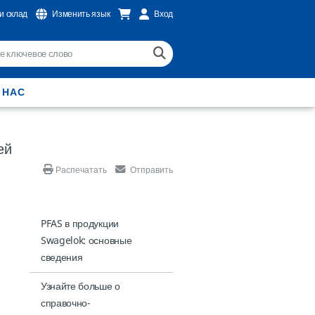
и склад
Изменить язык
Вход
 НАС
ей
Распечатать
Отправить
PFAS в продукции
Swagelok: основные
сведения
Узнайте больше о
справочно-