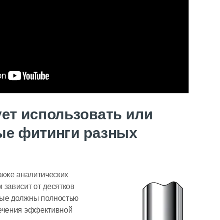
ет использовать или
ые фитинги разных
также аналитических
 зависит от десятков
рые должны полностью
печения эффективной