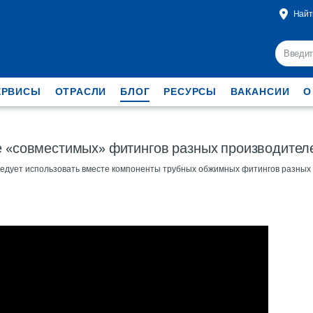
Найт
ЕРВИСЫ
ОТРАСЛИ
БЛОГ
РЕСУРСЫ
ВАКАНСИИ
О
е «совместимых» фитингов разных производител
ледует использовать вместе компоненты трубных обжимных фитингов разных