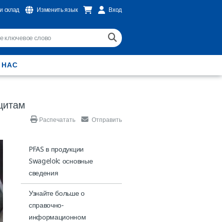
и склад
Изменить язык
Вход
 НАС
щитам
Распечатать
Отправить
PFAS в продукции
Swagelok: основные
сведения
Узнайте больше о
справочно-
информационном