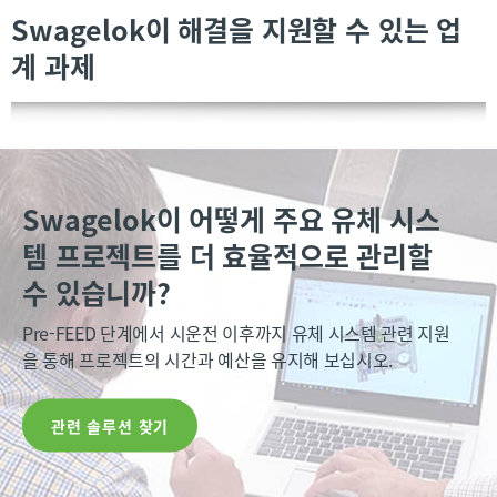
Swagelok이 해결을 지원할 수 있는 업
계 과제
Swagelok이 어떻게 주요 유체 시스
유체 시스템이 사용하기에 안전한지
유체 시스템 지식의 상실 또는 리소스
유체 시스템을 어떻게 달리 다루어 누
어떻게 하면 운영 및 생산 비용을 절감
템 프로젝트를 더 효율적으로 관리할
어떻게 확인할 수 있습니까?
부족에 어떻게 대응해야 합니까?
출 목표를 충족할 수 있습니까?
하고 가동 시간을 늘릴 수 있습니까?
수 있습니까?
안전 사고를 초래할 수 있는 문제에 대응하는 데 Swagelok
시스템 설치 및 유지보수, 부품 수명 개선, 더 적은 노력으로
Swagelok 엔지니어링 서비스 전문가의 도움으로 유해하고
수익성과 생산성을 저하시키는 유체 시스템 문제를 방지하
Pre-FEED 단계에서 시운전 이후까지 유체 시스템 관련 지원
엔지니어의 도움을 받아 인력과 평판을 보호하십시오.
더 많은 성과를 달성하는 데 도움을 받아 보십시오.
비용이 많이 들 수 있는 누출을 줄이십시오.
는 데 필요한 지원과 검증된 솔루션을 찾으십시오.
을 통해 프로젝트의 시간과 예산을 유지해 보십시오.
관련 솔루션 찾기
관련 솔루션 찾기
관련 솔루션 찾기
관련 솔루션 찾기
관련 솔루션 찾기