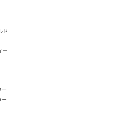
ルド
ィー
ター
ター