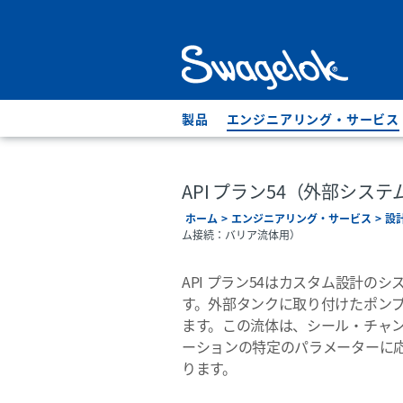
製品
エンジニアリング・サービス
API プラン54（外部シス
ホーム
エンジニアリング・サービス
設
ム接続：バリア流体用）
API プラン54はカスタム設計
す。外部タンクに取り付けたポン
ます。この流体は、シール・チャン
ーションの特定のパラメーターに
ります。