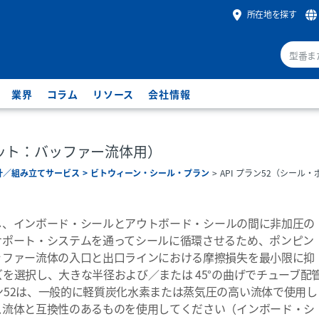
所在地を探す
業界
コラム
リソース
会社情報
ポット：バッファー流体用）
計／組み立てサービス
ビトウィーン・シール・プラン
API プラン52（シール・
利用し、インボード・シールとアウトボード・シールの間に非加圧の
サポート・システムを通ってシールに循環させるため、ポンピン
ッファー流体の入口と出口ラインにおける摩擦損失を最小限に抑
を選択し、大きな半径および／または 45°の曲げでチューブ配
52は、一般的に軽質炭化水素または蒸気圧の高い流体で使用し
ス流体と互換性のあるものを使用してください（インボード・シ