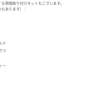
する現場取り付けキットもございます。
合もあります）：
ルド
クツ
ィー