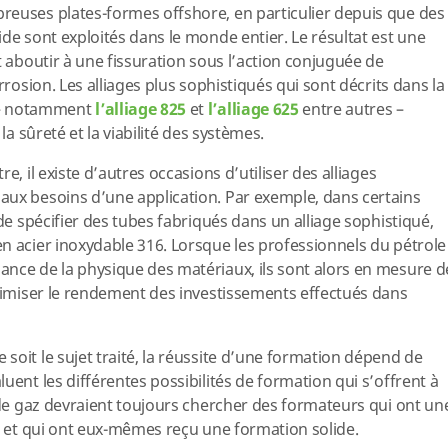
reuses plates-formes offshore, en particulier depuis que des
de sont exploités dans le monde entier. Le résultat est une
t aboutir à une fissuration sous l’action conjuguée de
rrosion. Les alliages plus sophistiqués qui sont décrits dans la
– notamment
l’alliage 825
et
l’alliage 625
entre autres –
la sûreté et la viabilité des systèmes.
e, il existe d’autres occasions d’utiliser des alliages
aux besoins d’une application. Par exemple, dans certains
 de spécifier des tubes fabriqués dans un alliage sophistiqué,
n acier inoxydable 316. Lorsque les professionnels du pétrole
nce de la physique des matériaux, ils sont alors en mesure d
aximiser le rendement des investissements effectués dans
 soit le sujet traité, la réussite d’une formation dépend de
uent les différentes possibilités de formation qui s’offrent à
t de gaz devraient toujours chercher des formateurs qui ont un
in et qui ont eux-mêmes reçu une formation solide.