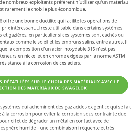
 si de nombreux exploitants préfèrent n’utiliser qu’un matériau
est rarement le choix le plus économique.
 offre une bonne ductilité qui facilite les opérations de
ix intéressant. Il reste utilisable dans certains systèmes
es et gazières, en particulier si ces systèmes sont cachés ou
taux comme le soleil et les embruns salins, entre autres. Il
 que la composition d’un acier inoxydable 316 n’est pas
s teneurs en nickel et en chrome exigées par la norme ASTM
 résistance à la corrosion de ces aciers.
 DÉTAILLÉES SUR LE CHOIX DES MATÉRIAUX AVEC LE
LECTION DES MATÉRIAUX DE SWAGELOK
s systèmes qui acheminent des gaz acides exigent ce qui se fait
 à la corrosion pour éviter la corrosion sous contrainte due
 pour effet de dégrader un métal en contact avec de
mosphère humide – une combinaison fréquente et très