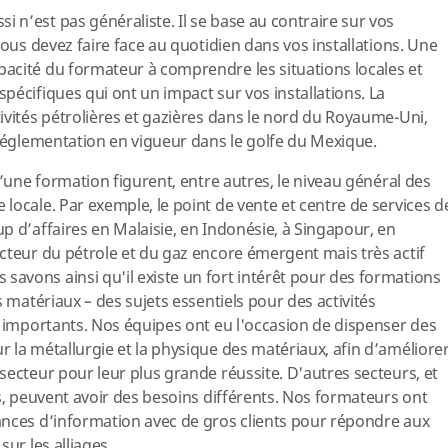
n’est pas généraliste. Il se base au contraire sur vos
vous devez faire face au quotidien dans vos installations. Une
acité du formateur à comprendre les situations locales et
pécifiques qui ont un impact sur vos installations. La
ivités pétrolières et gazières dans le nord du Royaume-Uni,
 réglementation en vigueur dans le golfe du Mexique.
d’une formation figurent, entre autres, le niveau général des
locale. Par exemple, le point de vente et centre de services d
p d’affaires en Malaisie, en Indonésie, à Singapour, en
cteur du pétrole et du gaz encore émergent mais très actif
avons ainsi qu'il existe un fort intérêt pour des formations
s matériaux – des sujets essentiels pour des activités
x importants. Nos équipes ont eu l'occasion de dispenser des
 la métallurgie et la physique des matériaux, afin d’améliore
secteur pour leur plus grande réussite. D'autres secteurs, et
es, peuvent avoir des besoins différents. Nos formateurs ont
ances d’information avec de gros clients pour répondre aux
ur les alliages.