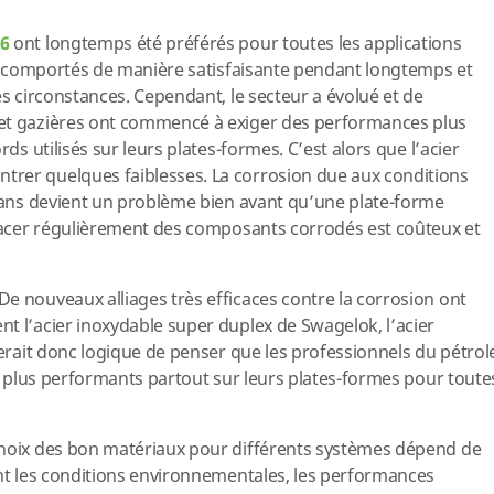
16
ont longtemps été préférés pour toutes les applications
ont comportés de manière satisfaisante pendant longtemps et
es circonstances. Cependant, le secteur a évolué et de
 et gazières ont commencé à exiger des performances plus
rds utilisés sur leurs plates-formes. C’est alors que l’acier
rer quelques faiblesses. La corrosion due aux conditions
céans devient un problème bien avant qu’une plate-forme
placer régulièrement des composants corrodés est coûteux et
e nouveaux alliages très efficaces contre la corrosion ont
t l’acier inoxydable super duplex de Swagelok, l’acier
serait donc logique de penser que les professionnels du pétrol
es plus performants partout sur leurs plates-formes pour toute
choix des bon matériaux pour différents systèmes dépend de
ont les conditions environnementales, les performances