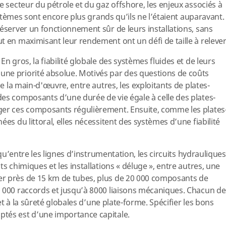
e secteur du pétrole et du gaz offshore, les enjeux associés à
systèmes sont encore plus grands qu’ils ne l’étaient auparavant.
réserver un fonctionnement sûr de leurs installations, sans
t en maximisant leur rendement ont un défi de taille à relever
n gros, la fiabilité globale des systèmes fluides et de leurs
ne priorité absolue. Motivés par des questions de coûts
de la main-d'œuvre, entre autres, les exploitants de plates-
es composants d’une durée de vie égale à celle des plates-
ger ces composants régulièrement. Ensuite, comme les plates
ées du littoral, elles nécessitent des systèmes d’une fiabilité
r qu’entre les lignes d’instrumentation, les circuits hydrauliques
ts chimiques et les installations « déluge », entre autres, une
r près de 15 km de tubes, plus de 20 000 composants de
 000 raccords et jusqu’à 8000 liaisons mécaniques. Chacun de
 et à la sûreté globales d’une plate-forme. Spécifier les bons
tés est d’une importance capitale.