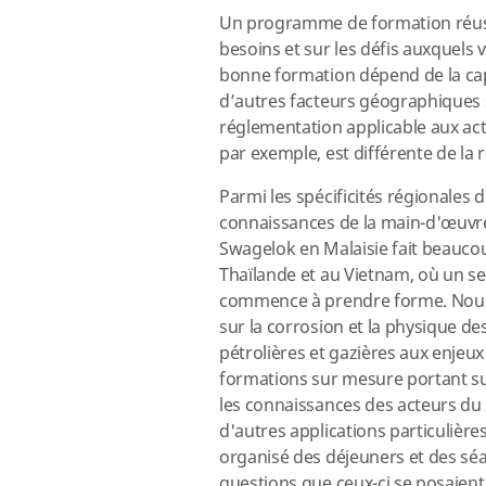
Un programme de formation réussi 
besoins et sur les défis auxquels 
bonne formation dépend de la cap
d’autres facteurs géographiques s
réglementation applicable aux act
par exemple, est différente de la
Parmi les spécificités régionales 
connaissances de la main-d'œuvre 
Swagelok en Malaisie fait beaucou
Thaïlande et au Vietnam, où un se
commence à prendre forme. Nous s
sur la corrosion et la physique de
pétrolières et gazières aux enjeu
formations sur mesure portant sur
les connaissances des acteurs du 
d'autres applications particulièr
organisé des déjeuners et des sé
questions que ceux-ci se posaient s