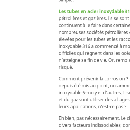
simple.
Les tubes en acier inoxydable 3
pétrolières et gazières. Ils se s
continuent à le faire dans certain
nombreuses sociétés pétrolières
élevées pour les tubes et les racco
inoxydable 316 a commencé à mont
difficiles qui règnent dans les o
n’atteigne sa fin de vie. Or, rem
risqué.
Comment prévenir la corrosion ? D
depuis été mis au point, notammen
inoxydable 6-moly et d’autres. Il 
et du gaz vont utiliser des alliag
leurs applications, n’est-ce pas ?
Eh bien, pas nécessairement. Le 
divers facteurs indissociables, d