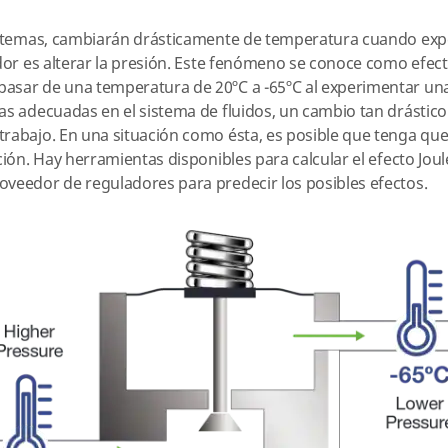
sistemas, cambiarán drásticamente de temperatura cuando ex
ador es alterar la presión. Este fenómeno se conoce como efec
asar de una temperatura de 20ºC a -65ºC al experimentar una
as adecuadas en el sistema de fluidos, un cambio tan drástic
rabajo. En una situación como ésta, es posible que tenga que
ación. Hay herramientas disponibles para calcular el efecto Jo
oveedor de reguladores para predecir los posibles efectos.