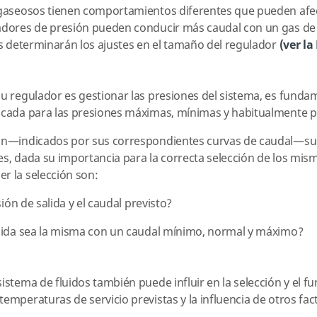
 gaseosos tienen comportamientos diferentes que pueden afect
ladores de presión pueden conducir más caudal con un gas de
les determinarán los ajustes en el tamaño del regulador
(ver la
su regulador es gestionar las presiones del sistema, es fund
icada para las presiones máximas, mínimas y habitualmente pr
ión—indicados por sus correspondientes curvas de caudal—sue
es, dada su importancia para la correcta selección de los mi
r la selección son:
sión de salida y el caudal previsto?
salida sea la misma con un caudal mínimo, normal y máximo?
sistema de fluidos también puede influir en la selección y el 
emperaturas de servicio previstas y la influencia de otros fac