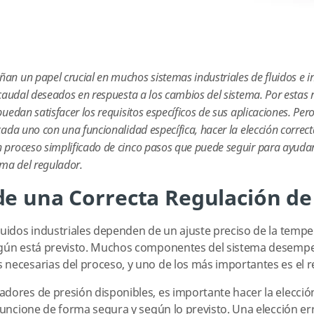
an un papel crucial en muchos sistemas industriales de fluidos e 
 caudal deseados en respuesta a los cambios del sistema. Por estas 
puedan satisfacer los requisitos específicos de sus aplicaciones. P
ada uno con una funcionalidad específica, hacer la elección correcta
 proceso simplificado de cinco pasos que puede seguir para ayudar
ima del regulador.
de una Correcta Regulación de 
luidos industriales dependen de un ajuste preciso de la temper
según está previsto. Muchos componentes del sistema desempe
necesarias del proceso, y uno de los más importantes es el r
dores de presión disponibles, es importante hacer la elecció
 funcione de forma segura y según lo previsto. Una elección e