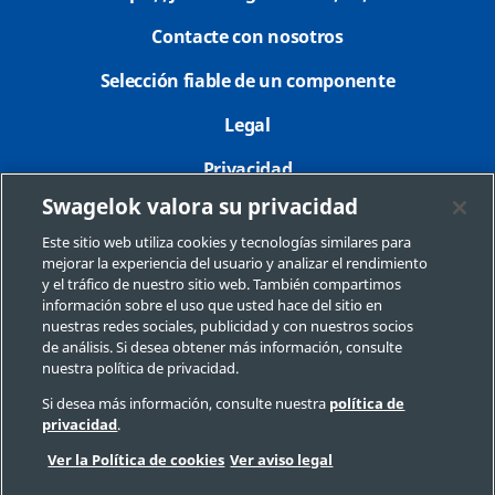
Contacte con nosotros
Selección fiable de un componente
Legal
Privacidad
Swagelok valora su privacidad
Imprimir
Este sitio web utiliza cookies y tecnologías similares para
Mapa del sitio
mejorar la experiencia del usuario y analizar el rendimiento
y el tráfico de nuestro sitio web. También compartimos
Preferencias de cookies
información sobre el uso que usted hace del sitio en
nuestras redes sociales, publicidad y con nuestros socios
No Vender o Compartir Mi Información Personal
de análisis. Si desea obtener más información, consulte
nuestra política de privacidad.
Si desea más información, consulte nuestra
política de
privacidad
.
Copyright 2026 Swagelok Company. Todos los derechos reservados.
Ver la Política de cookies
Ver aviso legal