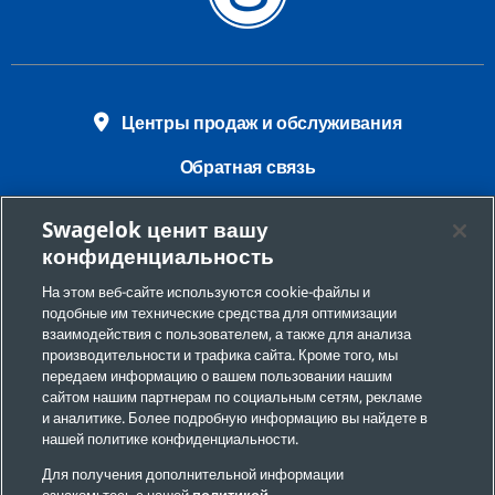
Центры продаж и обслуживания
Обратная связь
Требования безопасности
Swagelok ценит вашу
конфиденциальность
Юридическая информация
На этом веб-сайте используются cookie-файлы и
Конфиденциальность
подобные им технические средства для оптимизации
взаимодействия с пользователем, а также для анализа
Настройки файлов cookie
производительности и трафика сайта. Кроме того, мы
передаем информацию о вашем пользовании нашим
Запрет на продажу и передачу персональной
сайтом нашим партнерам по социальным сетям, рекламе
информации
и аналитике. Более подробную информацию вы найдете в
нашей политике конфиденциальности.
Карта сайта
Для получения дополнительной информации