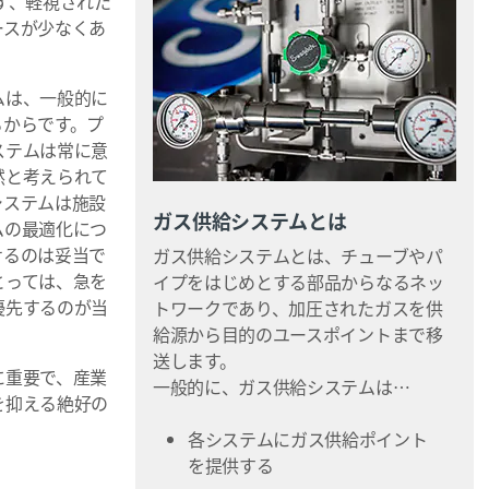
ず、軽視された
ースが少なくあ
ムは、一般的に
るからです。プ
ステムは常に意
然と考えられて
システムは施設
ガス供給システムとは
ムの最適化につ
せるのは妥当で
ガス供給システムとは、チューブやパ
とっては、急を
イプをはじめとする部品からなるネッ
優先するのが当
トワークであり、加圧されたガスを供
給源から目的のユースポイントまで移
送します。
に重要で、産業
一般的に、ガス供給システムは…
を抑える絶好の
各システムにガス供給ポイント
を提供する