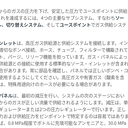
からのガスの圧力を下げ、安定した圧力でユースポイントに供給
これを達成するには、4つの主要なサブシステム、すなわち
ソー
ル、切り替えシステム、
そして
ユースポイント
でガス供給システ
ンレット
は、高圧ガス供給源と供給システムを接続します。イ
適切なボンベ接続、ホース、チューブ、フィルターで構築され
ト、パージ、リリーフ機能を担っています。ガス・パネルによっ
供給源との接続に使用する標準的なソース・インレットが含ま
合があります。常に部品を確認し、パネルでは正しいボンベ・
使用するようにしてください。高圧ガスや有害ガス（酸素を含
は、特殊用途向けのホースが必要になる場合があります。
パネル
は、最初の減圧を行い、システムの次のステージにおい
からのガスが正しい流量で供給されるようにします。減圧は、
ギュレーターまたは2つの圧力レギュレーターで行います。正し
力および供給圧力をピンポイントで特定するのは容易ではあり
、0.8 MPa程度でボトルに充填可能なアンモニアと、30.0 MPa