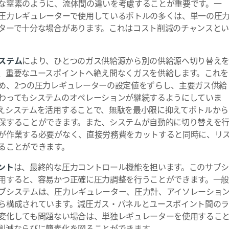
な窒素のように、流体間の違いを考慮することが重要です。一
圧力レギュレーターで使用しているボトルの多くは、単一の圧
ターで十分な場合があります。これはコスト削減のチャンスと
ステム
により、ひとつのガス供給源から別の供給源へ切り替え
、重要なユースポイントへ絶え間なくガスを供給します。これを
め、2つの圧力レギュレーターの設定値をずらし、主要ガス供給
わってもシステムのオペレーションが継続するようにしていま
えシステムを活用することで、無駄を最小限に抑えてボトルから
保することができます。また、システムが自動的に切り替えを
が作業する必要がなく、直接労務費をカットすると同時に、リ
ることができます。
ント
は、最終的な圧力コントロール機能を担います。このサブ
用すると、容易かつ正確に圧力調整を行うことができます。一
ブシステムは、圧力レギュレーター、圧力計、アイソレーショ
ら構成されています。減圧ガス・パネルとユースポイント間の
変化しても問題ない場合は、単独レギュレーターを使用するこ
削減ならびに簡素化を図ることができます。