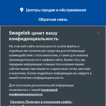
Центры продаж и обслуживания
Обратная связь
Требования безопасности
Swagelok ценит вашу
конфиденциальность
Юридическая информация
На этом веб-сайте используются cookie-файлы и
Конфиденциальность
подобные им технические средства для оптимизации
взаимодействия с пользователем, а также для анализа
Настройки файлов cookie
производительности и трафика сайта. Кроме того, мы
передаем информацию о вашем пользовании нашим
Запрет на продажу и передачу персональной
сайтом нашим партнерам по социальным сетям, рекламе
информации
и аналитике. Более подробную информацию вы найдете в
нашей политике конфиденциальности.
Карта сайта
Для получения дополнительной информации
ознакомьтесь с нашей
политикой
конфиденциальности
.
© 2026 Swagelok Company. Все права защищены.
Смотреть Политику в отношении cookie-