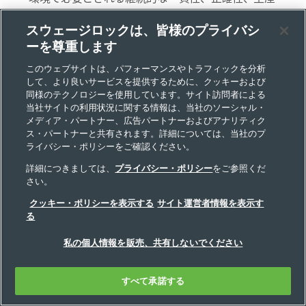
性、安全性を実現する上で、主要な役割を担ってい
スウェージロックは、皆様のプライバシ
ます。このコラム記事では、その理由を紹介しま
ーを尊重します
す。
このウェブサイトは、パフォーマンスやトラフィックを分析
して、より良いサービスを提供するために、クッキーおよび
同様のテクノロジーを使用しています。サイト訪問者による
当社サイトの利用状況に関する情報は、当社のソーシャル・
メディア・パートナー、広告パートナーおよびアナリティク
ス・パートナーと共有されます。詳細については、当社のプ
ライバシー・ポリシーをご確認ください。
詳細につきましては、
プライバシー・ポリシー
をご参照くだ
さい。
クッキー・ポリシーを表示する
サイト運営者情報を表示す
る
コラム：適切なホース補強材の選定方法
ホースの寿命に影響を与える要因はさまざまです
私の個人情報を販売、共有しないでください
が、頑丈な補強材を持つホースを選定するのが重要
なポイントといえます。なお、入手可能な補強材が
すべて承諾する
すべて同じであるとは限りません。このコラム記事