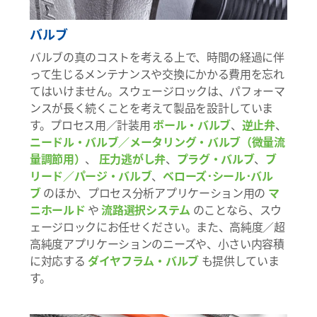
バルブ
バルブの真のコストを考える上で、時間の経過に伴
って生じるメンテナンスや交換にかかる費用を忘れ
てはいけません。スウェージロックは、パフォーマ
ンスが長く続くことを考えて製品を設計していま
す。プロセス用／計装用
ボール・バルブ
、
逆止弁
、
ニードル・バルブ／メータリング・バルブ（微量流
量調節用）
、
圧力逃がし弁
、
プラグ・バルブ
、
ブ
リード／パージ・バルブ
、
ベローズ･シール･バル
ブ
のほか、プロセス分析アプリケーション用の
マ
ニホールド
や
流路選択システム
のことなら、スウ
ェージロックにお任せください。また、高純度／超
高純度アプリケーションのニーズや、小さい内容積
に対応する
ダイヤフラム・バルブ
も提供していま
す。