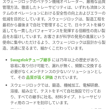
スウェージロックのベテラン機械オペレーター、厳格な品質
管理方法、徹底したトレーサビリティは、いずれも流体シス
テムのオペレーションにおける安全性の向上およびエラーの
低減を目的としています。スウェージロックは、製造工程を
最初から最後まで自社で管理することで、日々テストを繰り
返しても一貫したパフォーマンスを発揮する信頼性の高い製
品をお届けしています。お客さまが科学の発見の進展という
使命に集中いただけるよう、スウェージロックは設計から製
造、流通に至るまで、細かくこだわっています。
Swagelokチューブ継手
には75年以上の歴史があり、
容易に取り付け可能で、漏れが無く、頻繁に交換する
必要がなくメンテナンスの少ないソリューションとし
て、その
品質が高く評価
されています。
スウェージロックでは、鍛造、機械加工、電解研磨、
溶接、組み立て、テストをすべて自社施設で行ってお
り、すべての継手に社名、材料タイプ、トレーサビリ
ティ用のコードを刻印しています。