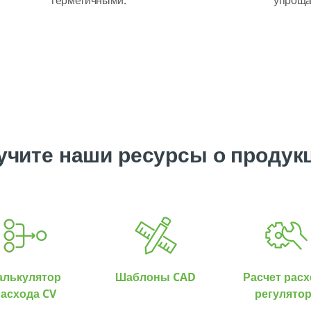
герметичными.
упроща
учите наши ресурсы о продук
алькулятор
Шаблоны CAD
Расчет расх
асхода CV
регулято