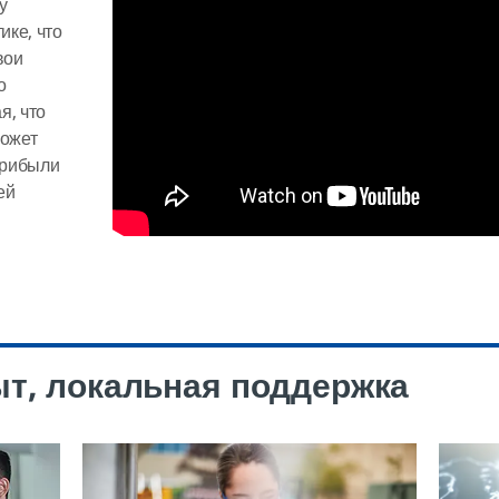
у
ике, что
вои
о
я, что
может
прибыли
ей
т, локальная поддержка