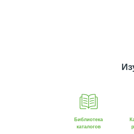
Из
Библиотека
К
каталогов
р