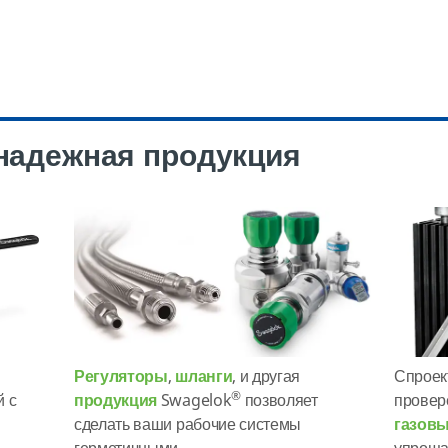
 надежная продукция
Регуляторы
,
шланги
, и другая
Спроек
®
й с
продукция
Swagelok
позволяет
прове
сделать ваши рабочие системы
газовы