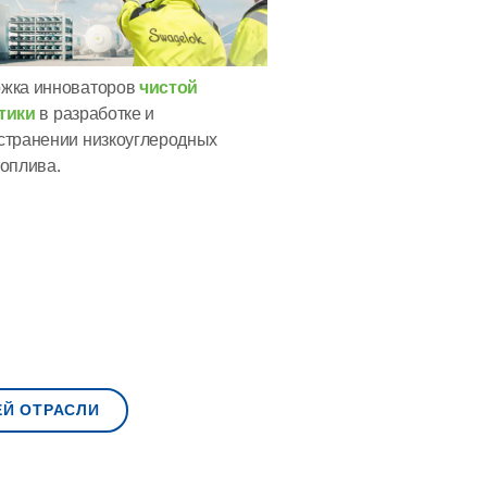
жка инноваторов
чистой
тики
в разработке и
странении низкоуглеродных
топлива.
ЕЙ ОТРАСЛИ