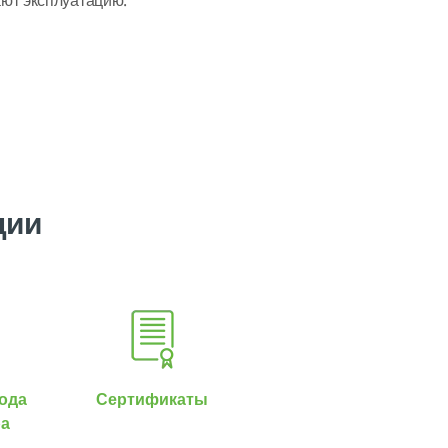
ют эксплуатацию.
ции
ода
Сертификаты
ра