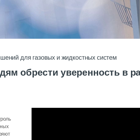
ешений для газовых и жидкостных систем
ям обрести уверенность в ра
троль
жных
ряют