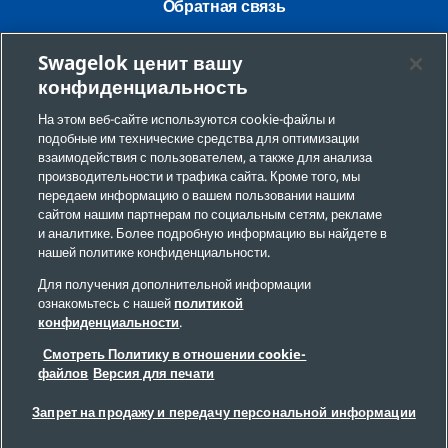
Обратная связь
Требования безопасности
Swagelok ценит вашу
конфиденциальность
Юридическая информация
На этом веб-сайте используются cookie-файлы и
Конфиденциальность
подобные им технические средства для оптимизации
взаимодействия с пользователем, а также для анализа
Настройки файлов cookie
производительности и трафика сайта. Кроме того, мы
передаем информацию о вашем пользовании нашим
Запрет на продажу и передачу персональной
сайтом нашим партнерам по социальным сетям, рекламе
информации
и аналитике. Более подробную информацию вы найдете в
нашей политике конфиденциальности.
Карта сайта
Для получения дополнительной информации
ознакомьтесь с нашей
политикой
конфиденциальности
.
© 2026 Swagelok Company. Все права защищены.
Смотреть Политику в отношении cookie-
файлов
Версия для печати
Запрет на продажу и передачу персональной информации