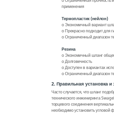
o
Ограниченная прочность и
применения
Термопластик (нейлон)
o
Экономичный вариант шла
o
Прекрасно подходит для г
o
Ограниченный диапазон т
Резина
o
Экономичный шланг общег
o
Долговечность
o
Доступен в вариантах ис
o
Ограниченный диапазон т
2. Правильная установка и
Часто случается, что шланг подо
технического инжиниринга Swagel
торцевого соединения вертикальн
необходимо установить угловой ф