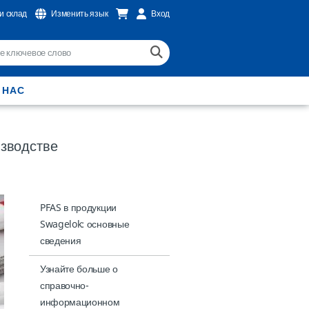
и склад
Изменить язык
Вход
 НАС
изводстве
PFAS в продукции
Swagelok: основные
сведения
Узнайте больше о
справочно-
информационном