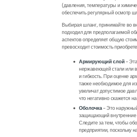
(давления, температуры и химиче
обеспечить регулярный осмотр ш
Выбирая шланг, принимайте во в
подходил для предполагаемой об
аспектов определяет общую стои
превосходит стоимость приобрете
Армирующий слой
– Эта
нержавеющей стали или 
и гибкость. При оценке ар
также необходимое для из
увеличат допустимое давл
что негативно скажется н
Оболочка
– Это наружный 
защищающий внутренние с
Следите за тем, чтобы об
предприятии, поскольку н