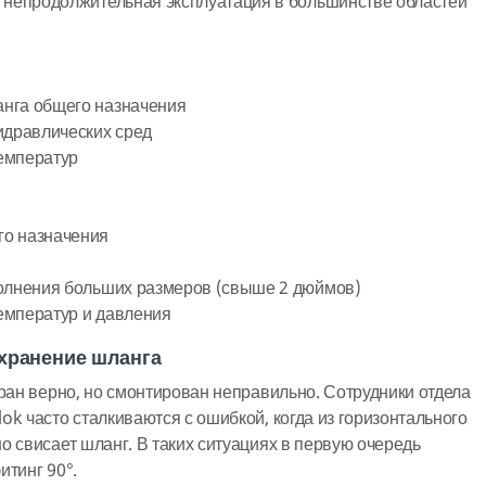
 непродолжительная эксплуатация в большинстве областей
нга общего назначения
идравлических сред
емператур
о назначения
полнения больших размеров (свыше 2 дюймов)
емператур и давления
 хранение шланга
бран верно, но смонтирован неправильно. Сотрудники отдела
ok часто сталкиваются с ошибкой, когда из горизонтального
о свисает шланг. В таких ситуациях в первую очередь
итинг 90°.