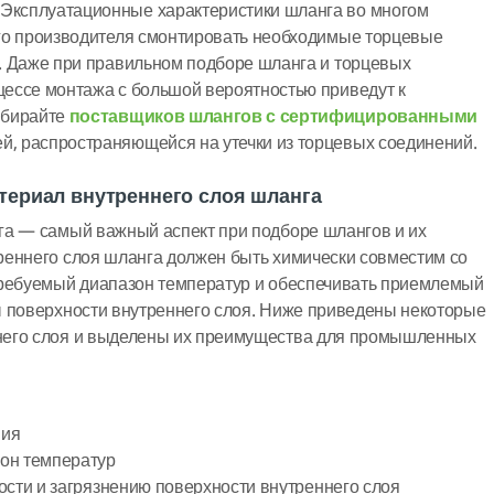
 Эксплуатационные характеристики шланга во многом
его производителя смонтировать необходимые торцевые
х. Даже при правильном подборе шланга и торцевых
цессе монтажа с большой вероятностью приведут к
ыбирайте
поставщиков шлангов с сертифицированными
й, распространяющейся на утечки из торцевых соединений.
териал внутреннего слоя шланга
га — самый важный аспект при подборе шлангов и их
реннего слоя шланга должен быть химически совместим со
требуемый диапазон температур и обеспечивать приемлемый
ы поверхности внутреннего слоя. Ниже приведены некоторые
него слоя и выделены их преимущества для промышленных
ния
он температур
ости и загрязнению поверхности внутреннего слоя