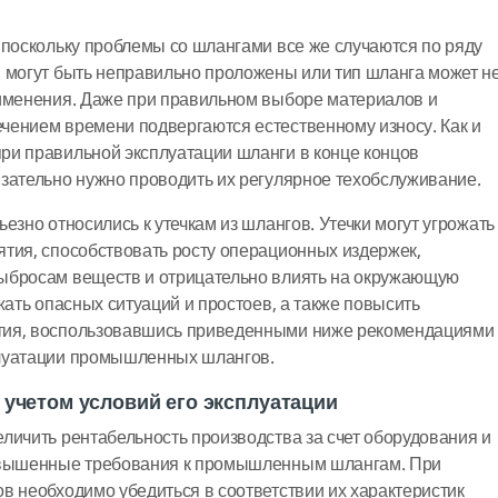
 поскольку проблемы со шлангами все же случаются по ряду
 могут быть неправильно проложены или тип шланга может н
рименения. Даже при правильном выборе материалов и
чением времени подвергаются естественному износу. Как и
ри правильной эксплуатации шланги в конце концов
зательно нужно проводить их регулярное техобслуживание.
езно относились к утечкам из шлангов. Утечки могут угрожать
тия, способствовать росту операционных издержек,
ыбросам веществ и отрицательно влиять на окружающую
жать опасных ситуаций и простоев, а также повысить
тия, воспользовавшись приведенными ниже рекомендациями
плуатации промышленных шлангов.
с учетом условий его эксплуатации
личить рентабельность производства за счет оборудования и
повышенные требования к промышленным шлангам. При
в необходимо убедиться в соответствии их характеристик