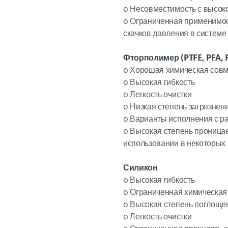
o
Несовместимость с высок
o
Ограниченная применимост
скачков давления в системе
Фторполимер (PTFE, PFA, 
o
Хорошая химическая совм
o
Высокая гибкость
o
Легкость очистки
o
Низкая степень загрязнен
o
Варианты исполнения с ра
o
Высокая степень проница
использовании в некоторых 
Силикон
o
Высокая гибкость
o
Ограниченная химическая
o
Высокая степень поглощен
o
Легкость очистки