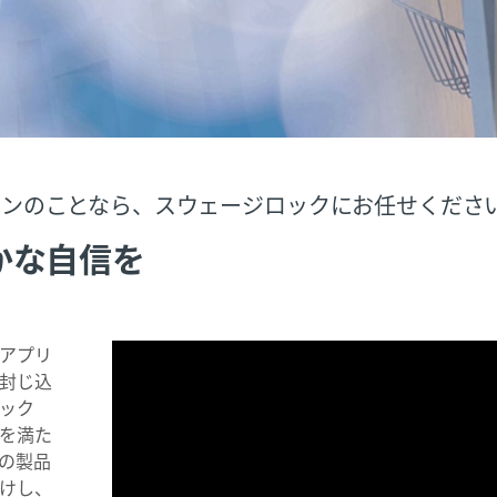
ョンのことなら、スウェージロックにお任せくださ
かな自信を
アプリ
封じ込
ック
を満た
の製品
けし、