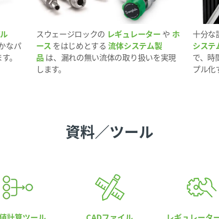
バル
スウェージロックの
レギュレーター
や
ホ
十分な
確かなパ
ース
をはじめとする
流体システム製
システ
ます。
品
は、漏れの無い流体の取り扱いを実現
で、時
します。
プル化
資料／ツール
v値計算ツール
CADファイル
レギュレータ