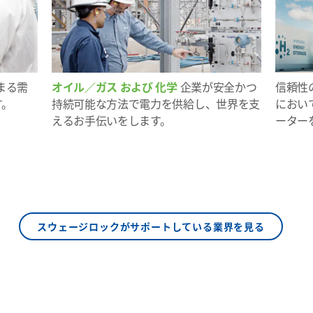
まる需
オイル／ガス および 化学
企業が安全かつ
信頼性
す。
持続可能な方法で電力を供給し、世界を支
におい
えるお手伝いをします。
ーター
スウェージロックがサポートしている業界を見る