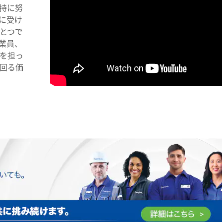
持に努
に受け
とつで
業員、
を担っ
回る価